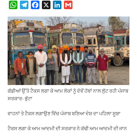
W
T
F
X
L
G
h
e
a
i
m
a
l
c
n
a
t
e
e
k
i
s
g
b
e
l
A
r
o
d
p
a
o
I
p
m
k
n
ਗੱਡੀਆਂ ਉੱਤੇ ਟੈਕਸ ਲਗਾ ਕੇ ਆਮ ਲੋਕਾਂ ਨੂੰ ਦੋਵੇਂ ਹੱਥਾਂ ਨਾਲ ਲੁੱਟ ਰਹੀ ਪੰਜਾਬ
ਸਰਕਾਰ- ਭੁੱਟਾ
ਵਾਹਨਾਂ ਤੇ ਟੈਕਸ ਲਗਾਉਣ ਵਿੱਚ ਪੰਜਾਬ ਬਣਿਆ ਦੇਸ਼ ਦਾ ਪਹਿਲਾ ਸੂਬਾ
ਟੈਕਸ ਲਗਾ ਕੇ ਆਮ ਆਦਮੀ ਦੀ ਸਰਕਾਰ ਨੇ ਕੱਢੀ ਆਮ ਆਦਮੀ ਦੀ ਜਾਨ