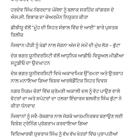
ਹਰਦੇਵ ਸਿੰਘ ਨੰਬਰਦਾਰ ਪੰਜੋਲਾ ਨੂੰ ਬਲਾਕ ਸਰਹਿੰਦ ਕਾਂਗਰਸ ਦੇ
ਐਸ.ਸੀ. ਵਿਭਾਗ ਦਾ ਚੇਅਰਮੈਨ ਨਿਯੁਕਤ ਕੀਤਾ
ਡੀਬੀਯੂ ਵੱਲੋਂ “ਮੂੰਹ ਦੀ ਸਿਹਤ ਸੰਭਾਲ ਵਿੱਚ ਏ ਆਈ” ਬਾਰੇ ਪੁਸਤਕ
ਰਿਲੀਜ਼
ਨੌਜਵਾਨ ਪੀੜੀ ਨੂੰ ਖੇਡਾਂ ਨਾਲ ਜੋੜਨਾ ਅੱਜ ਦੇ ਸਮੇਂ ਦੀ ਮੁੱਖ ਲੋੜ – ਭੁੱਟਾ
ਦੇਸ਼ ਭਗਤ ਯੂਨੀਵਰਸਿਟੀ ਵੱਲੋਂ ਆਧੁਨਿਕ ਆਡੀਓ-ਵਿਜ਼ੂਅਲ ਮੀਡੀਆ
ਸਟੂਡੀਓ ਦਾ ਉਦਘਾਟਨ
ਦੇਸ਼ ਭਗਤ ਯੂਨੀਵਰਸਿਟੀ ਵਿਖੇ ਅਕਾਦਮਿਕ ਉੱਤਮਤਾ ਅਤੇ ਉਤਸ਼ਾਹ
ਨਾਲ ਮਨਾਇਆ ਗਿਆ ਵਿਸ਼ਵ ਆਰਥੋਡੌਂਟਿਕ ਸਿਹਤ ਦਿਵਸ
ਨਗਰ ਨਿਗਮ ਚੋਣਾਂ ਵਿੱਚ ਸ਼੍ਰੋਮਣੀ ਅਕਾਲੀ ਦਲ ਨੂੰ ਵੋਟ ਪਾਉਣ ਵਾਲੇ
ਵੋਟਰਾਂ ਦਾ ਅਤੇ ਸਪੋਟਰਾਂ ਦਾ ਹਲਕਾ ਇੰਚਾਰਜ ਬਲਜੀਤ ਸਿੰਘ ਭੁੱਟਾ ਨੇ
ਕੀਤਾ ਧੰਨਵਾਦ
ਨੌਜਵਾਨਾਂ ਨੂੰ ਸਵੈ-ਰੋਜ਼ਗਾਰ ਨਾਲ ਜੋੜਕੇ ਆਤਮਨਿਰਭਰ ਬਣਾਉਣ ਲਈ
ਵਿਸ਼ੇਸ਼ ਟ੍ਰੇਨਿੰਗ ਪ੍ਰੋਗਰਾਮ ਕਰਵਾਇਆ ਗਿਆ
ਵਿਦਿਆਰਥੀ ਯੁਵਰਾਜ ਸਿੰਘ ਨੂੰ ਵੱਖ ਵੱਖ ਖੇਤਰਾਂ ਵਿੱਚ ਪ੍ਰਾਪਤੀਆਂ