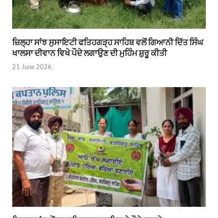
ਜ਼ਿਲ੍ਹਾ ਸਾਂਝ ਸੁਸਾਇਟੀ ਫਤਿਹਗੜ੍ਹ ਸਾਹਿਬ ਵਲੋਂ ਗਿਆਨੀ ਦਿੱਤ ਸਿੰਘ
ਖਾਲਸਾ ਦੀਵਾਨ ਵਿਖੇ ਪੌਦੇ ਲਗਾਉਣ ਦੀ ਮੁਹਿੰਮ ਸ਼ੁਰੂ ਕੀਤੀ
21 June 2026