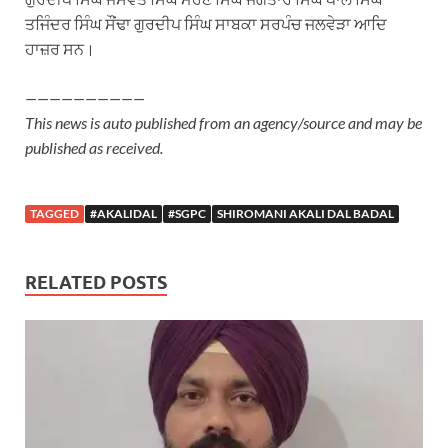
ਤਜਿੰਦਰ ਸਿੰਘ ਸੌਂਢਾ ਗੁਰਦੀਪ ਸਿੰਘ ਸਾਬਕਾ ਸਰਪੰਚ ਜਲਵੇੜਾ ਆਦਿ
ਹਾਜ਼ਰ ਸਨ।
——————————
This news is auto published from an agency/source and may be
published as received.
TAGGED
#AKALIDAL
#SGPC
SHIROMANI AKALI DAL BADAL
RELATED POSTS