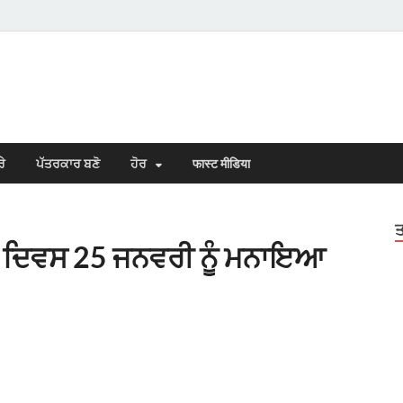
s Town
n Punjabi
ਰੇ
ਪੱਤਰਕਾਰ ਬਣੋ
ਹੋਰ
फास्ट मीडिया
ਤ
ਟਰ ਦਿਵਸ 25 ਜਨਵਰੀ ਨੂੰ ਮਨਾਇਆ