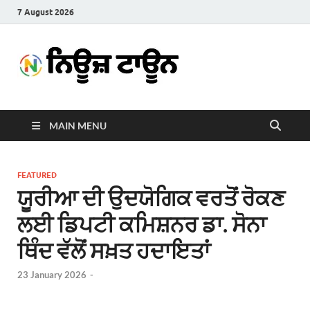
7 August 2026
News
Latest News in Punjabi
Town
MAIN MENU
FEATURED
ਯੂਰੀਆ ਦੀ ਉਦਯੋਗਿਕ ਵਰਤੋਂ ਰੋਕਣ
ਲਈ ਡਿਪਟੀ ਕਮਿਸ਼ਨਰ ਡਾ. ਸੋਨਾ
ਥਿੰਦ ਵੱਲੋਂ ਸਖ਼ਤ ਹਦਾਇਤਾਂ
23 January 2026
-