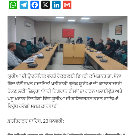
W
T
F
X
L
G
h
e
a
i
m
a
l
c
n
a
t
e
e
k
i
s
g
b
e
l
A
r
o
d
p
a
o
I
p
m
k
n
ਯੂਰੀਆ ਦੀ ਉਦਯੋਗਿਕ ਵਰਤੋਂ ਰੋਕਣ ਲਈ ਡਿਪਟੀ ਕਮਿਸ਼ਨਰ ਡਾ. ਸੋਨਾ
ਥਿੰਦ ਵੱਲੋਂ ਸਖ਼ਤ ਹਦਾਇਤਾਂ ਖੇਤੀਬਾੜੀ ਗ੍ਰੇਡ ਯੂਰੀਆ ਦੀ ਕਾਲਾਬਾਜ਼ਾਰੀ
ਰੋਕਣ ਲਈ ‘ਜ਼ਿਲ੍ਹਾ ਪੱਧਰੀ ਨਿਗਰਾਨ ਟੀਮਾਂ’ ਦਾ ਗਠਨ ਪਲਾਈਵੁੱਡ ਅਤੇ
ਪਸ਼ੂ ਖ਼ੁਰਾਕ ਉਦਯੋਗਾਂ ਵਿੱਚ ਯੂਰੀਆ ਦੀ ਡਾਇਵਰਸ਼ਨ ਕਰਨ ਵਾਲਿਆਂ
ਵਿਰੁੱਧ ਹੋਵੇਗੀ ਸਖ਼ਤ ਕਾਰਵਾਈ
ਫ਼ਤਹਿਗੜ੍ਹ ਸਾਹਿਬ, 23 ਜਨਵਰੀ: