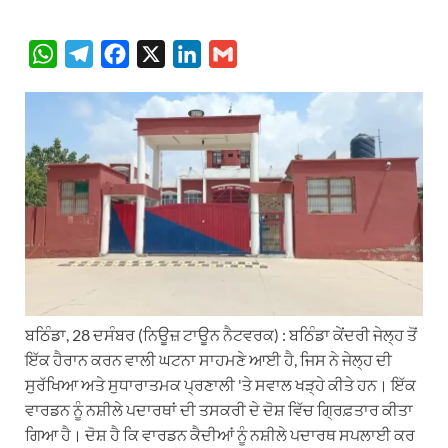
W
T
F
X
L
G
h
e
a
i
m
a
l
c
n
a
t
e
e
k
i
s
g
b
e
l
A
r
o
d
p
a
o
I
p
m
k
n
ਬਠਿੰਡਾ, 28 ਦਸੰਬਰ (ਨਿਊਜ਼ ਟਾਊਨ ਨੈਟਵਰਕ) : ਬਠਿੰਡਾ ਕੇਂਦਰੀ ਜੇਲ੍ਹ ਤੋਂ
ਇੱਕ ਹੈਰਾਨ ਕਰਨ ਵਾਲੀ ਘਟਨਾ ਸਾਹਮਣੇ ਆਈ ਹੈ, ਜਿਸ ਨੇ ਜੇਲ੍ਹ ਦੀ
ਸੁਰੱਖਿਆ ਅਤੇ ਸੁਧਾਰਾਤਮਕ ਪ੍ਰਣਾਲੀ 'ਤੇ ਸਵਾਲ ਖੜ੍ਹੇ ਕੀਤੇ ਹਨ। ਇੱਕ
ਵਾਰਡਨ ਨੂੰ ਨਸ਼ੀਲੇ ਪਦਾਰਥਾਂ ਦੀ ਤਸਕਰੀ ਦੇ ਦੋਸ਼ ਵਿੱਚ ਗ੍ਰਿਫ਼ਤਾਰ ਕੀਤਾ
ਗਿਆ ਹੈ। ਦੋਸ਼ ਹੈ ਕਿ ਵਾਰਡਨ ਕੈਦੀਆਂ ਨੂੰ ਨਸ਼ੀਲੇ ਪਦਾਰਥ ਸਪਲਾਈ ਕਰ