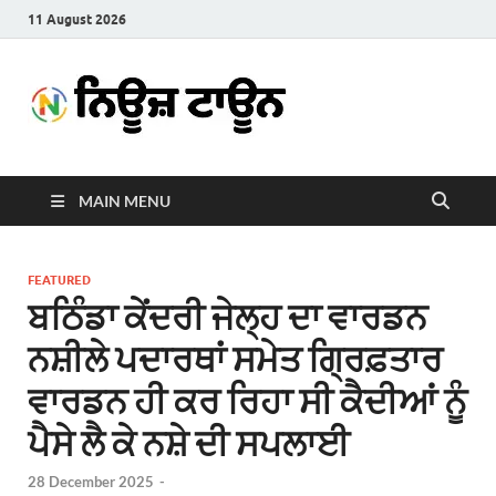
11 August 2026
News
Latest News in Punjabi
Town
MAIN MENU
FEATURED
ਬਠਿੰਡਾ ਕੇਂਦਰੀ ਜੇਲ੍ਹ ਦਾ ਵਾਰਡਨ
ਨਸ਼ੀਲੇ ਪਦਾਰਥਾਂ ਸਮੇਤ ਗ੍ਰਿਫ਼ਤਾਰ
ਵਾਰਡਨ ਹੀ ਕਰ ਰਿਹਾ ਸੀ ਕੈਦੀਆਂ ਨੂੰ
ਪੈਸੇ ਲੈ ਕੇ ਨਸ਼ੇ ਦੀ ਸਪਲਾਈ
28 December 2025
-