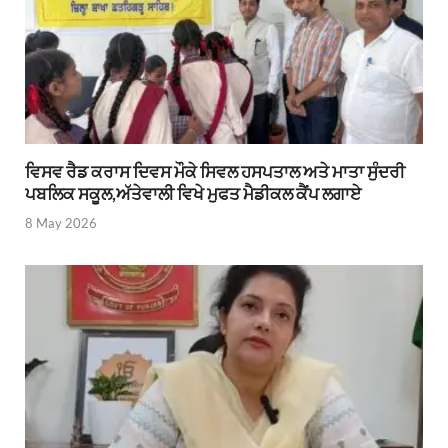
ਵਿਸਵ ਰੈਡ ਕਰਾਸ ਦਿਵਸ ਮੌਕੇ ਸਿਵਲ ਹਸਪਤਾਲ ਅਤੇ ਮਾਤਾ ਸੁੰਦਰੀ
ਪਬਲਿਕ ਸਕੂਲ,ਅੱਤੇਵਾਲੀ ਵਿਖੇ ਮੁਫਤ ਮੈਡੀਕਲ ਕੈਂਪ ਲਗਾਏ
8 May 2026