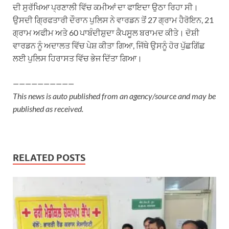
ਦੀ ਸੁਰੱਖਿਆ ਪ੍ਰਣਾਲੀ ਵਿੱਚ ਕਮੀਆਂ ਦਾ ਫਾਇਦਾ ਉਠਾ ਰਿਹਾ ਸੀ।
ਉਸਦੀ ਗ੍ਰਿਫਤਾਰੀ ਦੌਰਾਨ ਪੁਲਿਸ ਨੇ ਵਾਰਡਨ ਤੋਂ 27 ਗ੍ਰਾਮ ਹੈਰੋਇਨ, 21
ਗ੍ਰਾਮ ਅਫੀਮ ਅਤੇ 60 ਪਾਬੰਦੀਸ਼ੁਦਾ ਕੈਪਸੂਲ ਬਰਾਮਦ ਕੀਤੇ। ਦੋਸ਼ੀ
ਵਾਰਡਨ ਨੂੰ ਅਦਾਲਤ ਵਿੱਚ ਪੇਸ਼ ਕੀਤਾ ਗਿਆ, ਜਿੱਥੇ ਉਸਨੂੰ ਹੋਰ ਪੁੱਛਗਿੱਛ
ਲਈ ਪੁਲਿਸ ਹਿਰਾਸਤ ਵਿੱਚ ਭੇਜ ਦਿੱਤਾ ਗਿਆ।
——————————
This news is auto published from an agency/source and may be
published as received.
RELATED POSTS