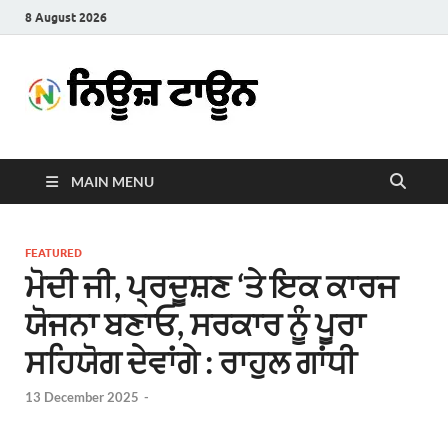
8 August 2026
News
Latest News in Punjabi
Town
MAIN MENU
FEATURED
ਮੋਦੀ ਜੀ, ਪ੍ਰਦੂਸ਼ਣ ‘ਤੇ ਇਕ ਕਾਰਜ
ਯੋਜਨਾ ਬਣਾਓ, ਸਰਕਾਰ ਨੂੰ ਪੂਰਾ
ਸਹਿਯੋਗ ਦੇਵਾਂਗੇ : ਰਾਹੁਲ ਗਾਂਧੀ
13 December 2025
-