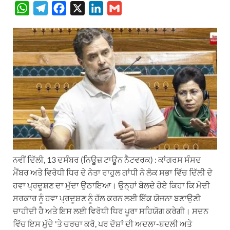
W
T
F
X
L
G
h
e
a
i
m
a
l
c
n
a
t
e
e
k
i
s
g
b
e
l
A
r
o
d
p
a
o
I
p
m
k
n
ਨਵੀਂ ਦਿੱਲੀ, 13 ਦਸੰਬਰ (ਨਿਊਜ਼ ਟਾਊਨ ਨੈਟਵਰਕ) : ਕਾਂਗਰਸ ਸੰਸਦ
ਮੈਂਬਰ ਅਤੇ ਵਿਰੋਧੀ ਧਿਰ ਦੇ ਨੇਤਾ ਰਾਹੁਲ ਗਾਂਧੀ ਨੇ ਲੋਕ ਸਭਾ ਵਿੱਚ ਦਿੱਲੀ ਦੇ
ਹਵਾ ਪ੍ਰਦੂਸ਼ਣ ਦਾ ਮੁੱਦਾ ਉਠਾਇਆ। ਉਨ੍ਹਾਂ ਬੋਲਦੇ ਹੋਏ ਕਿਹਾ ਕਿ ਮੋਦੀ
ਸਰਕਾਰ ਨੂੰ ਹਵਾ ਪ੍ਰਦੂਸ਼ਣ ਨੂੰ ਹੱਲ ਕਰਨ ਲਈ ਇੱਕ ਯੋਜਨਾ ਬਣਾਉਣੀ
ਚਾਹੀਦੀ ਹੈ ਅਤੇ ਇਸ ਲਈ ਵਿਰੋਧੀ ਧਿਰ ਪੂਰਾ ਸਹਿਯੋਗ ਕਰੇਗੀ। ਸਦਨ
ਵਿੱਚ ਇਸ ਮੁੱਦੇ 'ਤੇ ਚਰਚਾ ਕਰੋ, ਪਰ ਦੋਸ਼ਾਂ ਦੀ ਅਦਲਾ-ਬਦਲੀ ਅਤੇ