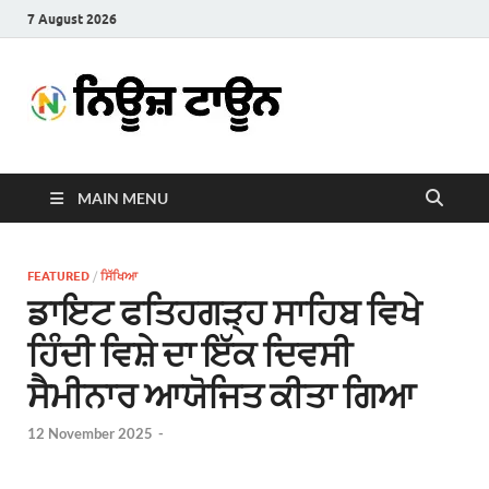
7 August 2026
News
Latest News in Punjabi
Town
MAIN MENU
FEATURED
/
ਸਿੱਖਿਆ
ਡਾਇਟ ਫਤਿਹਗੜ੍ਹ ਸਾਹਿਬ ਵਿਖੇ
ਹਿੰਦੀ ਵਿਸ਼ੇ ਦਾ ਇੱਕ ਦਿਵਸੀ
ਸੈਮੀਨਾਰ ਆਯੋਜਿਤ ਕੀਤਾ ਗਿਆ
12 November 2025
-