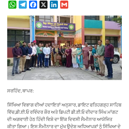
W
T
F
X
L
G
h
e
a
i
m
a
l
c
n
a
t
e
e
k
i
s
g
b
e
l
A
r
o
d
p
a
o
I
p
m
k
n
ਸਰਹਿੰਦ, ਥਾਪਰ:
ਸਿੱਖਿਆ ਵਿਭਾਗ ਦੀਆਂ ਹਦਾਇਤਾਂ ਅਨੁਸਾਰ, ਡਾਇਟ ਫਤਿਹਗੜ੍ਹ ਸਾਹਿਬ
ਵਿੱਚ,ਡੀ.ਈ.ਓ ਰਵਿੰਦਰ ਕੌਰ ਅਤੇ ਡਿਪਟੀ ਡੀ.ਈ.ਓ ਦੀਦਾਰ ਸਿੰਘ ਮਾਂਗਟ
ਦੀ ਅਗਵਾਈ ਹੇਠ ਹਿੰਦੀ ਵਿਸ਼ੇ ਦਾ ਇੱਕ ਦਿਵਸੀ ਸੈਮੀਨਾਰ ਆਯੋਜਿਤ
ਕੀਤਾ ਗਿਆ। ਇਸ ਸੈਮੀਨਾਰ ਦਾ ਮੁੱਖ ਉਦੇਸ਼ ਅਧਿਆਪਕਾਂ ਨੂੰ ਸਿੱਖਿਆ ਦੇ