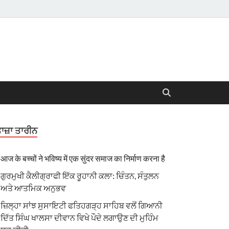
ਾਜ਼ਾ ਤਾਰੀਨ
आज के बच्चों ने भविष्य में एक सुंदर समाज का निर्माण करना है
ਗੁਰਮੁਖੀ ਕੈਲੀਗ੍ਰਾਫੀ ਇੱਕ ਰੂਹਾਨੀ ਕਲਾ: ਚਿੰਤਨ, ਸੰਤੁਲਨ
ਅਤੇ ਆਤਮਿਕ ਅਨੁਭਵ
ਜ਼ਿਲ੍ਹਾ ਸਾਂਝ ਸੁਸਾਇਟੀ ਫਤਿਹਗੜ੍ਹ ਸਾਹਿਬ ਵਲੋਂ ਗਿਆਨੀ
ਦਿੱਤ ਸਿੰਘ ਖਾਲਸਾ ਦੀਵਾਨ ਵਿਖੇ ਪੌਦੇ ਲਗਾਉਣ ਦੀ ਮੁਹਿੰਮ