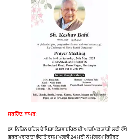
t
e
e
k
i
s
g
b
e
l
A
r
o
d
p
a
o
I
p
m
k
n
ਸਰਹਿੰਦ, ਥਾਪਰ:
ਡਾ. ਨਿਤਿਨ ਬਹਿਲ ਦੇ ਪਿਤਾ ਕੇਸ਼ਵ ਬਹਿਲ ਦੀ ਆਤਮਿਕ ਸ਼ਾਂਤੀ ਲਈ ਰੱਖੇ
ਗਰੁੜ ਪੁਰਾਣ ਦਾ ਭੋਗ ਤੇ ਰਸਮ ਪਗੜੀ 24 ਮਈ ਨੂੰ ਮੰਗਲਮ ਰਿਜ਼ੋਰਟ