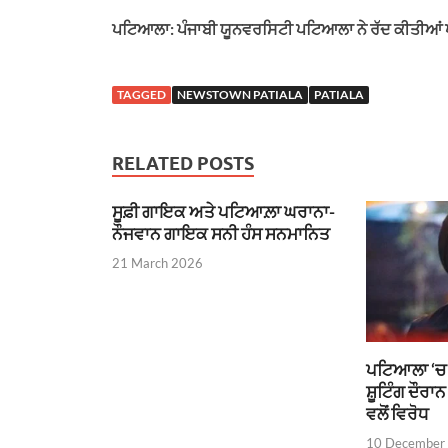
h
e
a
i
m
ਪਟਿਆਲਾ: ਪੰਜਾਬੀ ਯੂਨਵਰਸਿਟੀ ਪਟਿਆਲਾ ਨੇ ਰੱਦ ਕੀਤੀਆਂ ਪ
a
l
c
n
a
t
e
e
k
i
s
g
b
e
l
TAGGED
NEWSTOWN PATIALA
PATIALA
A
r
o
d
p
a
o
I
RELATED POSTS
p
m
k
n
ਸੂਫ਼ੀ ਗਾਇਕ ਅਤੇ ਪਟਿਆਲ਼ਾ ਘਰਾਨਾ-
ਨੌਜਵਾਨ ਗਾਇਕ ਸਨੀ ਹੰਸ ਸਨਮਾਨਿਤ
21 March 2026
ਪਟਿਆਲਾ ‘ਚ 
ਸ਼ੂਟਿੰਗ ਦੌਰਾ
ਵਲੋਂ ਵਿਰੋਧ
10 December