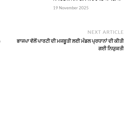
19 November 2025
NEXT ARTICLE
e
ਭਾਜਪਾ ਵੱਲੋਂ ਪਾਰਟੀ ਦੀ ਮਜਬੂਤੀ ਲਈ ਮੰਡਲ ਪ੍ਰਧਾਨਾਂ ਦੀ ਕੀਤੀ
ਗਈ ਨਿਯੁਕਤੀ