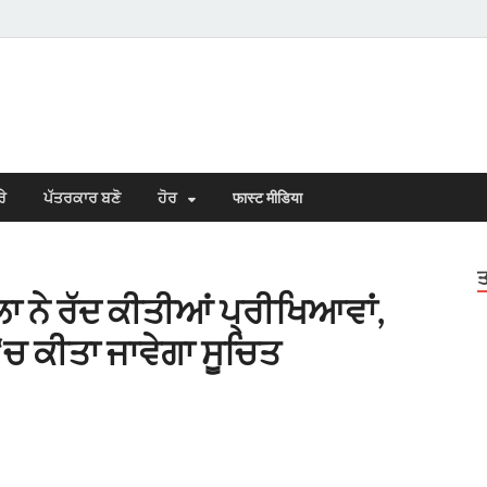
s Town
n Punjabi
ਰੇ
ਪੱਤਰਕਾਰ ਬਣੋ
ਹੋਰ
फास्ट मीडिया
ਤ
 ਨੇ ਰੱਦ ਕੀਤੀਆਂ ਪ੍ਰੀਖਿਆਵਾਂ,
ਚ ਕੀਤਾ ਜਾਵੇਗਾ ਸੂਚਿਤ