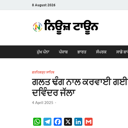
8 August 2026
New
Latest News i
ਮੁੱਖ ਪੰਨਾ
ਪੰਜਾਬ
ਭਾਰਤ
ਸੰਪਰਕ
ਸਾਡੇ ਬਾ
ਫ਼ਤਹਿਗੜ੍ਹ ਸਾਹਿਬ
ਗਲਤ ਢੰਗ ਨਾਲ ਕਰਵਾਈ ਗਈ ਇਲ
ਦਵਿੰਦਰ ਜੱਲਾ
4 April 2025
-
W
T
F
X
L
G