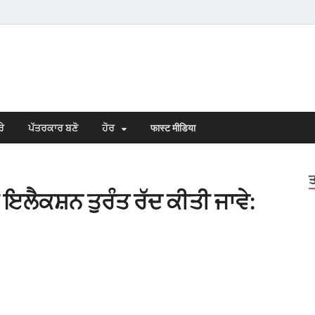
s Town
n Punjabi
ਰੇ
ਪੱਤਰਕਾਰ ਬਣੋ
ਹੋਰ
फास्ट मीडिया
ਤ
ੈਕਸ਼ਨ ਤੁਰੰਤ ਰੱਦ ਕੀਤੀ ਜਾਵੇ: