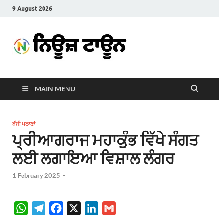
9 August 2026
News
Latest News in Punjabi
Town
MAIN MENU
ਬੱਸੀ ਪਠਾਣਾਂ
ਪ੍ਰੀਆਗਰਾਜ ਮਹਾਕੁੰਭ ਵਿੱਖੇ ਸੰਗਤ
ਲਈ ਲਗਾਇਆ ਵਿਸ਼ਾਲ ਲੰਗਰ
1 February 2025
-
W
T
F
X
L
G