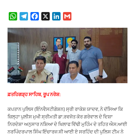
W
T
F
X
L
G
h
e
a
i
m
a
l
c
n
a
t
e
e
k
i
s
g
b
e
l
A
r
o
d
p
a
o
I
p
m
k
n
ਫ਼ਤਹਿਗੜ੍ਹ ਸਾਹਿਬ, ਰੂਪ ਨਰੇਸ਼:
ਕਪਤਾਨ ਪੁਲਿਸ (ਇੰਨਵੈਸਟੀਗੇਸ਼ਨ) ਸ੍ਰੀ ਰਾਕੇਸ਼ ਯਾਦਵ,
ਨੇ ਦੱਸਿਆ ਕਿ
ਜ਼ਿਲ੍ਹਾ ਪੁਲੀਸ ਮੁਖੀ ਸ੍ਰੀਮਤੀ ਡਾ.ਰਵਜੋਤ ਕੋਰ ਗਰੇਵਾਲ ਦੇ ਦਿਸ਼ਾ
ਨਿਰਦੇਸ਼ਾ ਅਨੁਸਾਰ ਨਸ਼ਿਆ ਦੇ ਖਿਲਾਫ ਵਿੱਢੀ ਮੁਹਿੰਮ ਦੇ ਤਹਿਤ ਐਸ.ਆਈ
ਨਰਪਿੰਦਰਪਾਲ ਸਿੰਘ ਇੰਚਾਰਜ ਸੀ ਆਈ ਏ ਸਰਹਿੰਦ ਦੀ ਪੁਲਿਸ ਟੀਮ ਨੇ