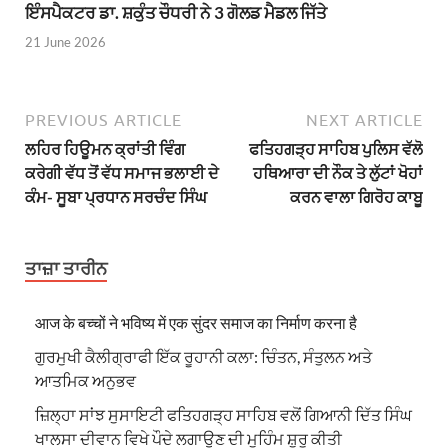
ਇੰਸਪੈਕਟਰ ਡਾ. ਸ਼ਕੁੰਤ ਚੌਧਰੀ ਨੇ 3 ਗੋਲਡ ਮੈਡਲ ਜਿੱਤੇ
21 June 2026
PREVIOUS ARTICLE
NEXT ARTICLE
ਲਹਿਰ ਹਿਊਮਨ ਕ੍ਰਾਂਤੀ ਵਿੰਗ
ਫਤਿਹਗੜ੍ਹ ਸਾਹਿਬ ਪੁਲਿਸ ਵੱਲੋ
ਕਰੇਗੀ ਵੱਧ ਤੋਂ ਵੱਧ ਸਮਾਜ ਭਲਾਈ ਦੇ
ਹਥਿਆਰਾ ਦੀ ਨੌਕ ਤੇ ਲੁੱਟਾਂ ਖੋਹਾਂ
ਕੰਮ- ਸੂਬਾ ਪ੍ਰਧਾਨ ਸਰਚੰਦ ਸਿੰਘ
ਕਰਨ ਵਾਲਾ ਗਿਰੋਹ ਕਾਬੂ
ਤਾਜ਼ਾ ਤਾਰੀਨ
आज के बच्चों ने भविष्य में एक सुंदर समाज का निर्माण करना है
ਗੁਰਮੁਖੀ ਕੈਲੀਗ੍ਰਾਫੀ ਇੱਕ ਰੂਹਾਨੀ ਕਲਾ: ਚਿੰਤਨ, ਸੰਤੁਲਨ ਅਤੇ
ਆਤਮਿਕ ਅਨੁਭਵ
ਜ਼ਿਲ੍ਹਾ ਸਾਂਝ ਸੁਸਾਇਟੀ ਫਤਿਹਗੜ੍ਹ ਸਾਹਿਬ ਵਲੋਂ ਗਿਆਨੀ ਦਿੱਤ ਸਿੰਘ
ਖਾਲਸਾ ਦੀਵਾਨ ਵਿਖੇ ਪੌਦੇ ਲਗਾਉਣ ਦੀ ਮੁਹਿੰਮ ਸ਼ੁਰੂ ਕੀਤੀ