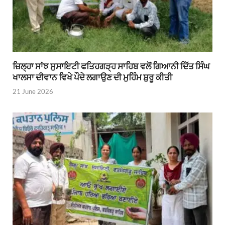
ਜ਼ਿਲ੍ਹਾ ਸਾਂਝ ਸੁਸਾਇਟੀ ਫਤਿਹਗੜ੍ਹ ਸਾਹਿਬ ਵਲੋਂ ਗਿਆਨੀ ਦਿੱਤ ਸਿੰਘ
ਖਾਲਸਾ ਦੀਵਾਨ ਵਿਖੇ ਪੌਦੇ ਲਗਾਉਣ ਦੀ ਮੁਹਿੰਮ ਸ਼ੁਰੂ ਕੀਤੀ
21 June 2026