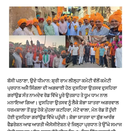
h
e
a
i
m
a
l
c
n
a
t
e
e
k
i
s
g
b
e
l
A
r
o
d
p
a
o
I
p
m
k
n
ਬੱਸੀ ਪਠਾਣਾ, ਉਦੇ ਧੀਮਾਨ: ਸ਼੍ਰੀ ਰਾਮ ਲੀਲ੍ਹਾ ਕਮੇਟੀ ਵੱਲੋਂ ਕਮੇਟੀ
ਪ੍ਰਧਾਨ ਅਜੈ ਸਿੰਗਲਾ ਦੀ ਅਗਵਾਈ ਹੇਠ ਦੁਸਹਿਰਾ ਉਤਸਵ ਦੁਸਹਿਰਾ
ਗਰਾਂਉਡ ਸੰਤ ਨਾਮਦੇਵ ਰੋਡ ਵਿੱਖੇ ਪੂਰੇ ਉਤਸ਼ਾਹ ਤੇ ਧੂਮ ਧਾਮ ਨਾਲ
ਮਨਾਇਆ ਗਿਆ। ਦੁਸਹਿਰਾ ਉਤਸਵ ਨੂੰ ਲੈਕੇ ਸ਼ੋਭਾ ਯਾਤਰਾ ਅਗਰਵਾਲ
ਧਰਮਸ਼ਾਲਾ ਤੋਂ ਸ਼ੁਰੂ ਹੋਕੇ ਮੁੱਹਲਾ ਕਟਹਿਰਾ, ਮੋਟੇ ਵਾਲਾ, ਮੇਨ ਰੋਡ ਤੋਂ ਹੁੰਦੀ
ਹੋਈ ਦੁਸਹਿਰਾ ਗਰਾਂਉਡ ਵਿੱਖੇ ਪਹੁੰਚੀ। ਸ਼ੋਭਾ ਯਾਤਰਾ ਦਾ ਸ਼ੁੱਭ ਆਰੰਭ
ਫੈਡਰੇਸ਼ਨ ਆਫ ਆੜਤੀ ਐਸੋਸੀਏਸ਼ਨ ਦੇ ਜਿਲ੍ਹਾ ਪ੍ਰਧਾਨ ਤੇ ਉੱਘੇ ਸਮਾਜ