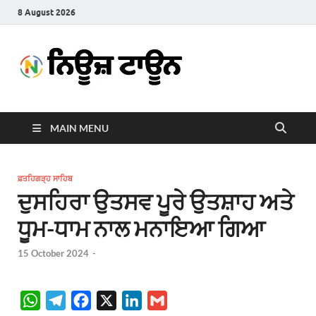
8 August 2026
News
Latest News in Punjabi
Town
MAIN MENU
ਫ਼ਤਹਿਗੜ੍ਹ ਸਾਹਿਬ
ਦੁਸਹਿਰਾ ਉਤਸਵ ਪੂਰੇ ਉਤਸ਼ਾਹ ਅਤੇ
ਧੂਮ-ਧਾਮ ਨਾਲ ਮਨਾਇਆ ਗਿਆ
15 October 2024
-
W
T
F
X
L
G