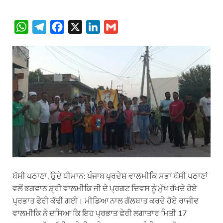
W
T
F
X
L
G
h
e
a
i
m
a
l
c
n
a
t
e
e
k
i
s
g
b
e
l
A
r
o
d
p
a
o
I
p
m
k
n
ਬੱਸੀ ਪਠਾਣਾ, ਉਦੇ ਧੀਮਾਨ: ਪੰਜਾਬ ਪ੍ਰਦੇਸ਼ ਵਾਲਮੀਕਿ ਸਭਾ ਬੱਸੀ ਪਠਾਣਾਂ
ਵਲੋਂ ਭਗਵਾਨ ਸ਼੍ਰੀ ਵਾਲਮੀਕਿ ਜੀ ਦੇ ਪ੍ਰਗਟ ਦਿਵਸ ਨੂੰ ਮੁੱਖ ਰੱਖਦੇ ਹੋਏ
ਪ੍ਰਭਾਤ ਫੇਰੀ ਕੱਢੀ ਗਈ। ਮੀਡਿਆ ਨਾਲ ਗੱਲਬਾਤ ਕਰਦੇ ਹੋਏ ਰਾਜੀਵ
ਵਾਲਮੀਕਿ ਨੇ ਦਸਿਆ ਕਿ ਇਹ ਪ੍ਰਭਾਤ ਫੇਰੀ ਲਗਾਤਾਰ ਮਿਤੀ 17