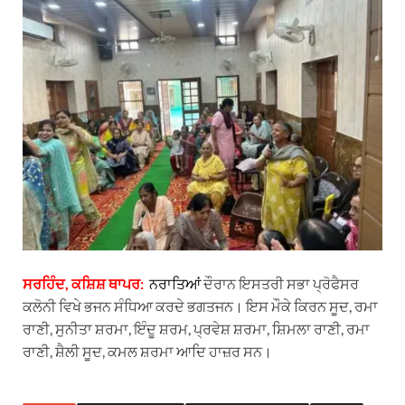
t
e
e
k
i
s
g
b
e
l
A
r
o
d
p
a
o
I
p
m
k
n
ਸਰਹਿੰਦ, ਕਸ਼ਿਸ਼ ਥਾਪਰ:
ਨ
ਰਾਤਿਆਂ
ਦੌਰਾਨ ਇਸਤਰੀ ਸਭਾ ਪ੍ਰੋਫੈਸਰ
ਕਲੋਨੀ ਵਿਖੇ ਭਜਨ ਸੰਧਿਆ ਕਰਦੇ ਭਗਤਜਨ। ਇਸ ਮੌਕੇ ਕਿਰਨ ਸੂਦ, ਰਮਾ
ਰਾਣੀ, ਸੁਨੀਤਾ ਸ਼ਰਮਾ, ਇੰਦੂ ਸ਼ਰਮ, ਪ੍ਰਵੇਸ਼ ਸ਼ਰਮਾ, ਸ਼ਿਮਲਾ ਰਾਣੀ, ਰਮਾ
ਰਾਣੀ, ਸ਼ੈਲੀ ਸੂਦ, ਕਮਲ ਸ਼ਰਮਾ ਆਦਿ ਹਾਜ਼ਰ ਸਨ।