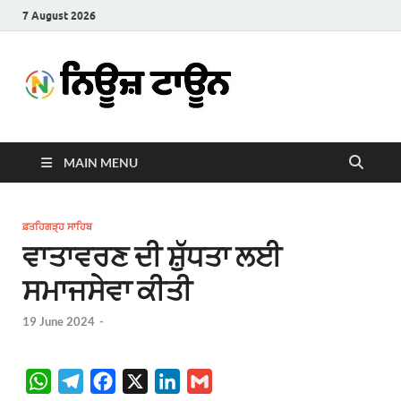
7 August 2026
News
Latest News in Punjabi
Town
MAIN MENU
ਫ਼ਤਹਿਗੜ੍ਹ ਸਾਹਿਬ
ਵਾਤਾਵਰਣ ਦੀ ਸ਼ੁੱਧਤਾ ਲਈ
ਸਮਾਜਸੇਵਾ ਕੀਤੀ
19 June 2024
-
W
T
F
X
L
G