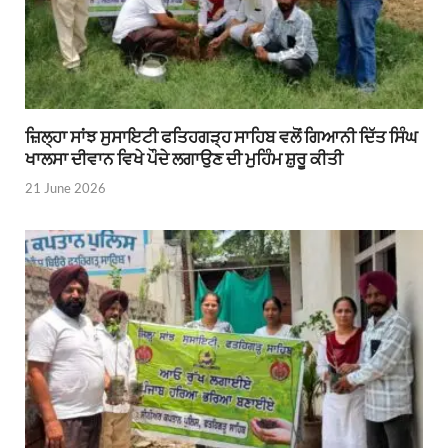
ਜ਼ਿਲ੍ਹਾ ਸਾਂਝ ਸੁਸਾਇਟੀ ਫਤਿਹਗੜ੍ਹ ਸਾਹਿਬ ਵਲੋਂ ਗਿਆਨੀ ਦਿੱਤ ਸਿੰਘ
ਖਾਲਸਾ ਦੀਵਾਨ ਵਿਖੇ ਪੌਦੇ ਲਗਾਉਣ ਦੀ ਮੁਹਿੰਮ ਸ਼ੁਰੂ ਕੀਤੀ
21 June 2026