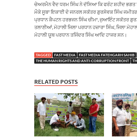
ਚੇਅਰਮੈਨ ਵੈਦ ਧਰਮ ਸਿੰਘ ਨੇ ਦੱਸਿਆ ਕਿ ਫਰੰਟ ਸ਼ਹੀਦ ਭਗਤ ਸ
ਮੌਕੇ ਸੂਬਾ ਇਕਾਈ ਦੇ ਜਨਰਲ ਸਕੱਤਰ ਗੁਰਸੇਵਕ ਸਿੰਘ ਜਮੀਤਗੜ
ਪ੍ਰਧਾਨ ਕੈਪਟਨ ਹਰਭਜਨ ਸਿੰਘ ਚੀਮਾ, ਜੁਆਇੰਟ ਸਕੱਤਰ ਗੁਰਸੇ
ਤਲਾਣੀਆਂ, ਮੋਹਾਲੀ ਜਿਲਾ ਪਰਧਾਨ ਹਜ਼ਾਰਾ ਸਿੰਘ, ਜਿਲਾ ਮੋਹਾ
ਮੋਹਾਲੀ ਯੂਥ ਪਰਧਾਨ ਤਜਿੰਦਰ ਸਿੰਘ ਆਦਿ ਹਾਜਰ ਸਨ।
TAGGED
FAST MEDIA
FAST MEDIA FATEHGARH SAHIB
THE HUMAN RIGHTS AND ANTI-CORRUPTION FRONT
TH
RELATED POSTS