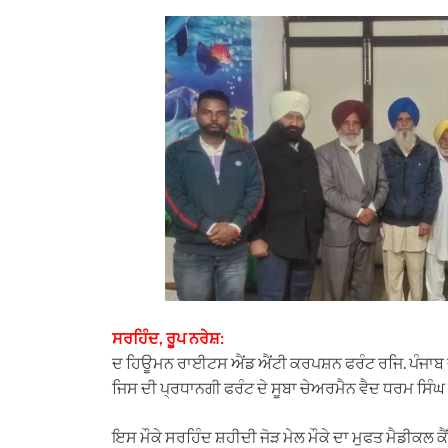
h
e
a
i
m
a
l
c
n
a
t
e
e
k
i
s
g
b
e
l
A
r
o
d
p
a
o
I
p
m
k
n
ਸਰਹਿੰਦ, ਰੂਪ ਨਰੇਸ਼:
ਦ ਹਿਊਮਨ ਰਾਈਟਸ ਐਂਡ ਐਂਟੀ ਕਰਪਸ਼ਨ ਫਰੰਟ ਰਜਿ. ਪੰਜਾਬ ਦੀ
ਜਿਸ ਦੀ ਪ੍ਰਧਾਨਗੀ ਫਰੰਟ ਦੇ ਸੂਬਾ ਚੇਅਰਮੈਨ ਵੈਦ ਧਰਮ ਸਿੰਘ 
ਇਸ ਮੌਕੇ ਸਰਹਿੰਦ ਸ਼ਹੀਦੀ ਜੋੜ ਮੇਲ ਮੌਕੇ ਦਾ ਮੁਫਤ ਮੈਡੀਕਲ ਕੈ