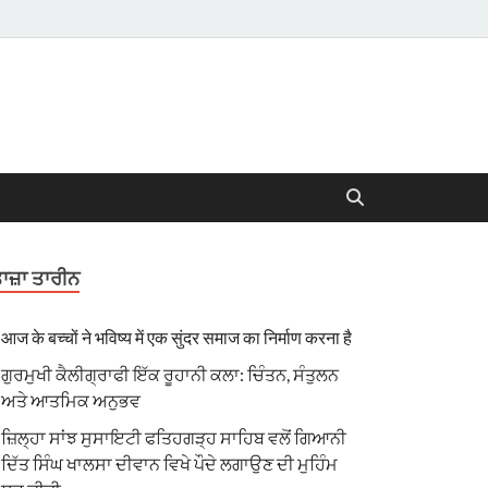
ਾਜ਼ਾ ਤਾਰੀਨ
आज के बच्चों ने भविष्य में एक सुंदर समाज का निर्माण करना है
ਗੁਰਮੁਖੀ ਕੈਲੀਗ੍ਰਾਫੀ ਇੱਕ ਰੂਹਾਨੀ ਕਲਾ: ਚਿੰਤਨ, ਸੰਤੁਲਨ
ਅਤੇ ਆਤਮਿਕ ਅਨੁਭਵ
ਜ਼ਿਲ੍ਹਾ ਸਾਂਝ ਸੁਸਾਇਟੀ ਫਤਿਹਗੜ੍ਹ ਸਾਹਿਬ ਵਲੋਂ ਗਿਆਨੀ
ਦਿੱਤ ਸਿੰਘ ਖਾਲਸਾ ਦੀਵਾਨ ਵਿਖੇ ਪੌਦੇ ਲਗਾਉਣ ਦੀ ਮੁਹਿੰਮ