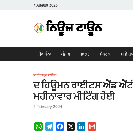
7 August 2026
New
Latest News i
ਮੁੱਖ ਪੰਨਾ
ਪੰਜਾਬ
ਭਾਰਤ
ਸੰਪਰਕ
ਸਾਡੇ ਬਾ
ਫ਼ਤਹਿਗੜ੍ਹ ਸਾਹਿਬ
ਦ ਹਿਊਮਨ ਰਾਈਟਸ ਐਂਡ ਐਂਟੀ
ਮਹੀਨਾਵਾਰ ਮੀਟਿੰਗ ਹੋਈ
2 February 2024
-
W
T
F
X
L
G