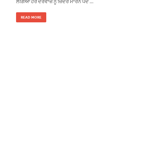
ਲੱਗਿਆ ਹਰ ਦਰਵਾਜ਼ੇ ਨੂੰ ਜ਼ਿੰਦਰੇ ਮਾਰਨੇ ਪੈਂਦੇ …
READ MORE