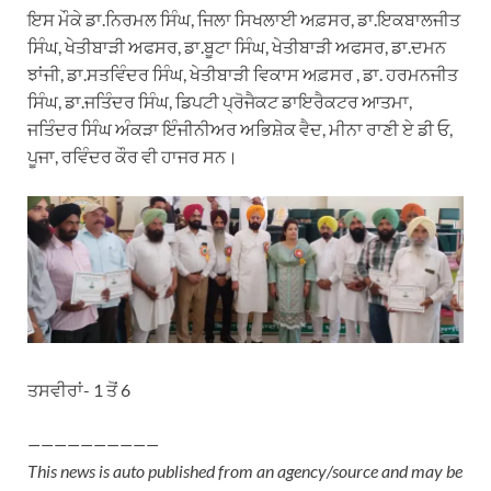
ਇਸ ਮੌਕੇ ਡਾ.ਨਿਰਮਲ ਸਿੰਘ, ਜਿਲਾ ਸਿਖਲਾਈ ਅਫ਼ਸਰ, ਡਾ.ਇਕਬਾਲਜੀਤ
ਸਿੰਘ, ਖੇਤੀਬਾੜੀ ਅਫਸਰ, ਡਾ.ਬੂਟਾ ਸਿੰਘ, ਖੇਤੀਬਾੜੀ ਅਫਸਰ, ਡਾ.ਦਮਨ
ਝਾਂਜੀ, ਡਾ.ਸਤਵਿੰਦਰ ਸਿੰਘ, ਖੇਤੀਬਾੜੀ ਵਿਕਾਸ ਅਫ਼ਸਰ , ਡਾ. ਹਰਮਨਜੀਤ
ਸਿੰਘ, ਡਾ.ਜਤਿੰਦਰ ਸਿੰਘ, ਡਿਪਟੀ ਪ੍ਰੋਜੈਕਟ ਡਾਇਰੈਕਟਰ ਆਤਮਾ,
ਜਤਿੰਦਰ ਸਿੰਘ ਅੰਕੜਾ ਇੰਜੀਨੀਅਰ ਅਭਿਸ਼ੇਕ ਵੈਦ, ਮੀਨਾ ਰਾਣੀ ਏ ਡੀ ਓ,
ਪੂਜਾ, ਰਵਿੰਦਰ ਕੌਰ ਵੀ ਹਾਜਰ ਸਨ।
ਤਸਵੀਰਾਂ- 1 ਤੋਂ 6
——————————
This news is auto published from an agency/source and may be