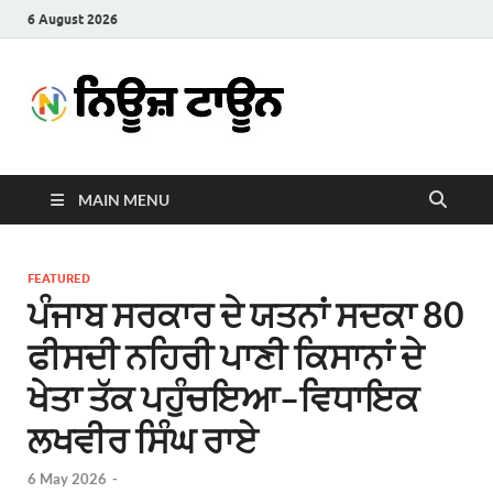
6 August 2026
News
Latest News in Punjabi
Town
MAIN MENU
FEATURED
ਪੰਜਾਬ ਸਰਕਾਰ ਦੇ ਯਤਨਾਂ ਸਦਕਾ 80
ਫੀਸਦੀ ਨਹਿਰੀ ਪਾਣੀ ਕਿਸਾਨਾਂ ਦੇ
ਖੇਤਾ ਤੱਕ ਪਹੁੰਚਇਆ–ਵਿਧਾਇਕ
ਲਖਵੀਰ ਸਿੰਘ ਰਾਏ
6 May 2026
-