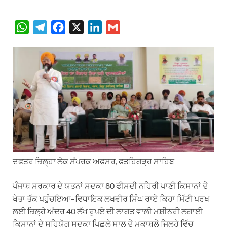
W
T
F
X
L
G
h
e
a
i
m
a
l
c
n
a
t
e
e
k
i
s
g
b
e
l
A
r
o
d
p
a
o
I
p
m
k
n
ਦਫਤਰ ਜ਼ਿਲ੍ਹਾ ਲੋਕ ਸੰਪਰਕ ਅਫਸਰ, ਫਤਹਿਗੜ੍ਹ ਸਾਹਿਬ
ਪੰਜਾਬ ਸਰਕਾਰ ਦੇ ਯਤਨਾਂ ਸਦਕਾ 80 ਫੀਸਦੀ ਨਹਿਰੀ ਪਾਣੀ ਕਿਸਾਨਾਂ ਦੇ
ਖੇਤਾ ਤੱਕ ਪਹੁੰਚਇਆ–ਵਿਧਾਇਕ ਲਖਵੀਰ ਸਿੰਘ ਰਾਏ ਕਿਹਾ ਮਿੱਟੀ ਪਰਖ
ਲਈ ਜ਼ਿਲ੍ਹੇ ਅੰਦਰ 40 ਲੱਖ ਰੁਪਏ ਦੀ ਲਾਗਤ ਵਾਲੀ ਮਸ਼ੀਨਰੀ ਲਗਾਈ
ਕਿਸਾਨਾਂ ਦੇ ਸਹਿਯੋਗ ਸਦਕਾ ਪਿਛਲੇ ਸਾਲ ਦੇ ਮੁਕਾਬਲੇ ਜਿਲ੍ਹੇ ਵਿੱਚ