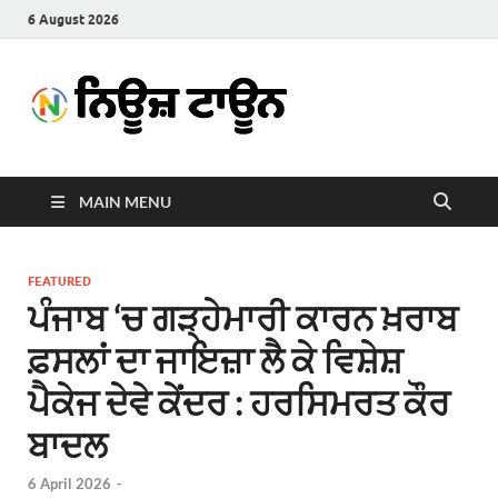
6 August 2026
News
Latest News in Punjabi
Town
MAIN MENU
FEATURED
ਪੰਜਾਬ ‘ਚ ਗੜ੍ਹੇਮਾਰੀ ਕਾਰਨ ਖ਼ਰਾਬ
ਫ਼ਸਲਾਂ ਦਾ ਜਾਇਜ਼ਾ ਲੈ ਕੇ ਵਿਸ਼ੇਸ਼
ਪੈਕੇਜ ਦੇਵੇ ਕੇਂਦਰ : ਹਰਸਿਮਰਤ ਕੌਰ
ਬਾਦਲ
6 April 2026
-