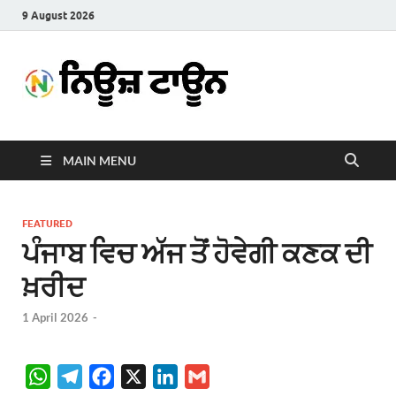
9 August 2026
News
Latest News in Punjabi
Town
MAIN MENU
FEATURED
ਪੰਜਾਬ ਵਿਚ ਅੱਜ ਤੋਂ ਹੋਵੇਗੀ ਕਣਕ ਦੀ
ਖ਼ਰੀਦ
1 April 2026
-
W
T
F
X
L
G