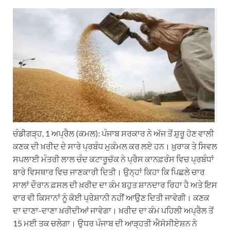
h
e
a
i
m
a
l
c
n
a
t
e
e
k
i
s
g
b
e
l
A
r
o
d
p
a
o
I
p
m
k
n
ਚੰਡੀਗੜ੍ਹ, 1 ਅਪ੍ਰੈਲ (ਕਮਲ): ਪੰਜਾਬ ਸਰਕਾਰ ਨੇ ਅੱਜ ਤੋਂ ਸ਼ੁਰੂ ਹੋਣ ਵਾਲੀ
ਕਣਕ ਦੀ ਖ਼ਰੀਦ ਦੇ ਸਾਰੇ ਪ੍ਰਬੰਧ ਮੁਕੰਮਲ ਕਰ ਲਏ ਹਨ। ਖ਼ੁਰਾਕ ਤੇ ਸਿਵਲ
ਸਪਲਾਈ ਮੰਤਰੀ ਲਾਲ ਚੰਦ ਕਟਾਰੂਚੱਕ ਨੇ ਪ੍ਰੈਸ ਕਾਨਫ਼ਰੰਸ ਵਿਚ ਪ੍ਰਬੰਧਾਂ
ਬਾਰੇ ਵਿਸਥਾਰ ਵਿਚ ਜਾਣਕਾਰੀ ਦਿਤੀ। ਉਨ੍ਹਾਂ ਕਿਹਾ ਕਿ ਪਿਛਲੇ ਚਾਰ
ਸਾਲਾਂ ਦੌਰਾਨ ਫ਼ਸਲ ਦੀ ਖ਼ਰੀਦ ਦਾ ਕੰਮ ਬਹੁਤ ਸ਼ਾਨਦਾਰ ਰਿਹਾ ਹੈ ਅਤੇ ਇਸ
ਵਾਰ ਵੀ ਕਿਸਾਨਾਂ ਨੂੰ ਕੋਈ ਪ੍ਰੇਸ਼ਾਨੀ ਨਹੀਂ ਆਉਣ ਦਿਤੀ ਜਾਵੇਗੀ। ਕਣਕ
ਦਾ ਦਾਣਾ-ਦਾਣਾ ਖ਼ਰੀਦੀਆਂ ਜਾਵੇਗਾ। ਖ਼ਰੀਦ ਦਾ ਕੰਮ ਪਹਿਲੀ ਅਪ੍ਰੈਲ ਤੋਂ
15 ਮਈ ਤਕ ਚਲੇਗਾ। ਉਧਰ ਪੰਜਾਬ ਦੀ ਆੜ੍ਹਤੀ ਐਸੋਸੀਏਸ਼ਨ ਨੇ