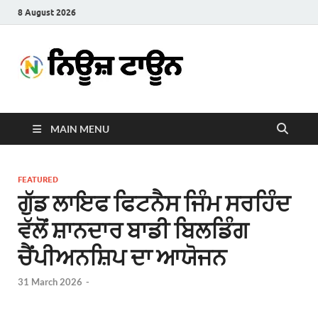
8 August 2026
News
Latest News in Punjabi
Town
MAIN MENU
FEATURED
ਗੁੱਡ ਲਾਇਫ ਫਿਟਨੈਸ ਜਿੰਮ ਸਰਹਿੰਦ
ਵੱਲੋਂ ਸ਼ਾਨਦਾਰ ਬਾਡੀ ਬਿਲਡਿੰਗ
ਚੈਂਪੀਅਨਸ਼ਿਪ ਦਾ ਆਯੋਜਨ
31 March 2026
-