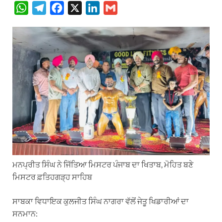
W
T
F
X
L
G
h
e
a
i
m
a
l
c
n
a
t
e
e
k
i
s
g
b
e
l
A
r
o
d
p
a
o
I
p
m
k
n
ਮਨਪ੍ਰੀਤ ਸਿੰਘ ਨੇ ਜਿੱਤਿਆ ਮਿਸਟਰ ਪੰਜਾਬ ਦਾ ਖਿਤਾਬ, ਮੋਹਿਤ ਬਣੇ
ਮਿਸਟਰ ਫ਼ਤਿਹਗੜ੍ਹ ਸਾਹਿਬ
ਸਾਬਕਾ ਵਿਧਾਇਕ ਕੁਲਜੀਤ ਸਿੰਘ ਨਾਗਰਾ ਵੱਲੋਂ ਜੇਤੂ ਖਿਡਾਰੀਆਂ ਦਾ
ਸਨਮਾਨ: