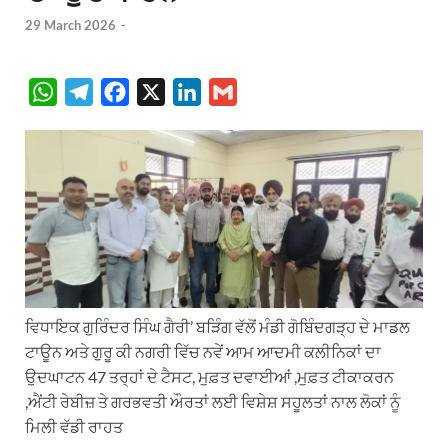
29 March 2026
-
W
T
F
X
L
G
h
e
a
i
m
a
l
c
n
a
t
e
e
k
i
s
g
b
e
l
A
r
o
d
p
a
o
I
p
m
k
n
ਵਿਧਾਇਕ ਗੁਰਿੰਦਰ ਸਿੰਘ ਗੈਰੀ’ ਬੜਿੰਗ ਵੱਲੋਂ ਮੰਡੀ ਗੋਬਿੰਦਗੜ੍ਹ ਦੇ ਮਾਡਲ
ਟਾਊਨ ਅਤੇ ਗੁਰੂ ਕੀ ਨਗਰੀ ਵਿੱਚ ਨਵੇਂ ਆਮ ਆਦਮੀ ਕਲੀਨਿਕਾਂ ਦਾ
ਉਦਘਾਟਨ 47 ਤਰ੍ਹਾਂ ਦੇ ਟੈਸਟ, ਮੁਫ਼ਤ ਦਵਾਈਆਂ ,ਮੁਫ਼ਤ ਟੀਕਾਕਰਨ
,ਐਂਟੀ ਰੇਬੀਜ਼ ਤੇ ਗਰਭਵਤੀ ਔਰਤਾਂ ਲਈ ਵਿਸ਼ੇਸ਼ ਸਹੂਲਤਾਂ ਨਾਲ ਲੋਕਾਂ ਨੂੰ
ਮਿਲੀ ਵੱਡੀ ਰਾਹਤ