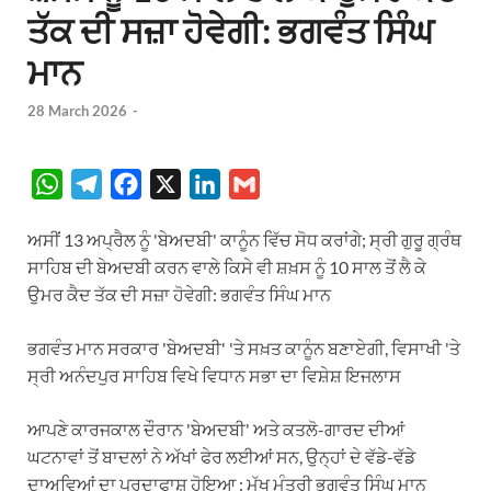
ਤੱਕ ਦੀ ਸਜ਼ਾ ਹੋਵੇਗੀ: ਭਗਵੰਤ ਸਿੰਘ
ਮਾਨ
28 March 2026
-
W
T
F
X
L
G
h
e
a
i
m
ਅਸੀਂ 13 ਅਪ੍ਰੈਲ ਨੂੰ 'ਬੇਅਦਬੀ' ਕਾਨੂੰਨ ਵਿੱਚ ਸੋਧ ਕਰਾਂਗੇ; ਸ੍ਰੀ ਗੁਰੂ ਗ੍ਰੰਥ
a
l
c
n
a
ਸਾਹਿਬ ਦੀ ਬੇਅਦਬੀ ਕਰਨ ਵਾਲੇ ਕਿਸੇ ਵੀ ਸ਼ਖ਼ਸ ਨੂੰ 10 ਸਾਲ ਤੋਂ ਲੈ ਕੇ
t
e
e
k
i
ਉਮਰ ਕੈਦ ਤੱਕ ਦੀ ਸਜ਼ਾ ਹੋਵੇਗੀ: ਭਗਵੰਤ ਸਿੰਘ ਮਾਨ
s
g
b
e
l
A
r
o
d
ਭਗਵੰਤ ਮਾਨ ਸਰਕਾਰ 'ਬੇਅਦਬੀ' 'ਤੇ ਸਖ਼ਤ ਕਾਨੂੰਨ ਬਣਾਏਗੀ, ਵਿਸਾਖੀ 'ਤੇ
p
a
o
I
ਸ੍ਰੀ ਅਨੰਦਪੁਰ ਸਾਹਿਬ ਵਿਖੇ ਵਿਧਾਨ ਸਭਾ ਦਾ ਵਿਸ਼ੇਸ਼ ਇਜਲਾਸ
p
m
k
n
ਆਪਣੇ ਕਾਰਜਕਾਲ ਦੌਰਾਨ 'ਬੇਅਦਬੀ' ਅਤੇ ਕਤਲੋ-ਗਾਰਦ ਦੀਆਂ
ਘਟਨਾਵਾਂ ਤੋਂ ਬਾਦਲਾਂ ਨੇ ਅੱਖਾਂ ਫੇਰ ਲਈਆਂ ਸਨ, ਉਨ੍ਹਾਂ ਦੇ ਵੱਡੇ-ਵੱਡੇ
ਦਾਅਵਿਆਂ ਦਾ ਪਰਦਾਫਾਸ਼ ਹੋਇਆ : ਮੁੱਖ ਮੰਤਰੀ ਭਗਵੰਤ ਸਿੰਘ ਮਾਨ