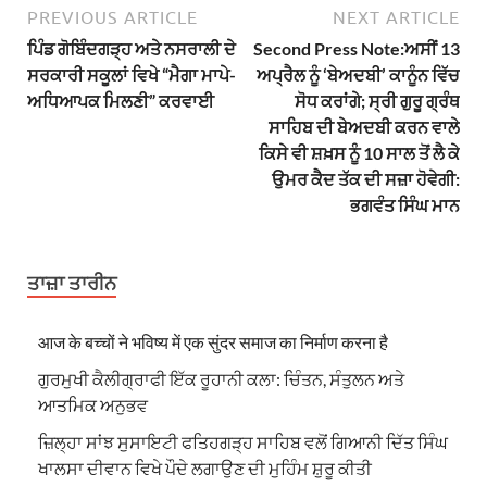
PREVIOUS ARTICLE
NEXT ARTICLE
ਪਿੰਡ ਗੋਬਿੰਦਗੜ੍ਹ ਅਤੇ ਨਸਰਾਲੀ ਦੇ
Second Press Note:ਅਸੀਂ 13
ਸਰਕਾਰੀ ਸਕੂਲਾਂ ਵਿਖੇ “ਮੈਗਾ ਮਾਪੇ-
ਅਪ੍ਰੈਲ ਨੂੰ ‘ਬੇਅਦਬੀ’ ਕਾਨੂੰਨ ਵਿੱਚ
ਅਧਿਆਪਕ ਮਿਲਣੀ” ਕਰਵਾਈ
ਸੋਧ ਕਰਾਂਗੇ; ਸ੍ਰੀ ਗੁਰੂ ਗ੍ਰੰਥ
ਸਾਹਿਬ ਦੀ ਬੇਅਦਬੀ ਕਰਨ ਵਾਲੇ
ਕਿਸੇ ਵੀ ਸ਼ਖ਼ਸ ਨੂੰ 10 ਸਾਲ ਤੋਂ ਲੈ ਕੇ
ਉਮਰ ਕੈਦ ਤੱਕ ਦੀ ਸਜ਼ਾ ਹੋਵੇਗੀ:
ਭਗਵੰਤ ਸਿੰਘ ਮਾਨ
ਤਾਜ਼ਾ ਤਾਰੀਨ
आज के बच्चों ने भविष्य में एक सुंदर समाज का निर्माण करना है
ਗੁਰਮੁਖੀ ਕੈਲੀਗ੍ਰਾਫੀ ਇੱਕ ਰੂਹਾਨੀ ਕਲਾ: ਚਿੰਤਨ, ਸੰਤੁਲਨ ਅਤੇ
ਆਤਮਿਕ ਅਨੁਭਵ
ਜ਼ਿਲ੍ਹਾ ਸਾਂਝ ਸੁਸਾਇਟੀ ਫਤਿਹਗੜ੍ਹ ਸਾਹਿਬ ਵਲੋਂ ਗਿਆਨੀ ਦਿੱਤ ਸਿੰਘ
ਖਾਲਸਾ ਦੀਵਾਨ ਵਿਖੇ ਪੌਦੇ ਲਗਾਉਣ ਦੀ ਮੁਹਿੰਮ ਸ਼ੁਰੂ ਕੀਤੀ