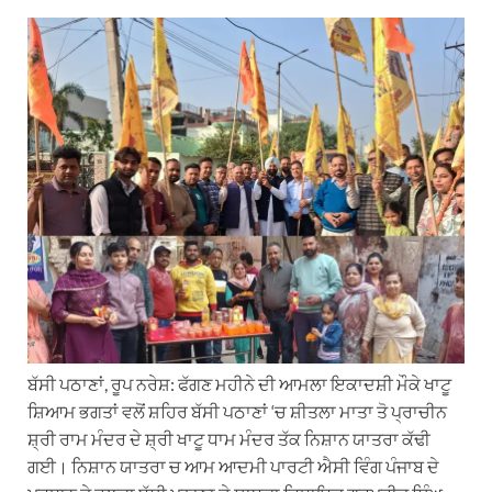
h
e
a
i
m
a
l
c
n
a
t
e
e
k
i
s
g
b
e
l
A
r
o
d
p
a
o
I
p
m
k
n
ਬੱਸੀ ਪਠਾਣਾਂ, ਰੂਪ ਨਰੇਸ਼: ਫੱਗਣ ਮਹੀਨੇ ਦੀ ਆਮਲਾ ਇਕਾਦਸ਼ੀ ਮੌਕੇ ਖਾਟੂ
ਸ਼ਿਆਮ ਭਗਤਾਂ ਵਲੋਂ ਸ਼ਹਿਰ ਬੱਸੀ ਪਠਾਣਾਂ ‘ਚ ਸ਼ੀਤਲਾ ਮਾਤਾ ਤੋ ਪ੍ਰਾਚੀਨ
ਸ਼੍ਰੀ ਰਾਮ ਮੰਦਰ ਦੇ ਸ਼੍ਰੀ ਖਾਟੂ ਧਾਮ ਮੰਦਰ ਤੱਕ ਨਿਸ਼ਾਨ ਯਾਤਰਾ ਕੱਢੀ
ਗਈ। ਨਿਸ਼ਾਨ ਯਾਤਰਾ ਚ ਆਮ ਆਦਮੀ ਪਾਰਟੀ ਐਸੀ ਵਿੰਗ ਪੰਜਾਬ ਦੇ