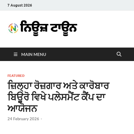
7 August 2026
News
Latest News in Punjabi
Town
MAIN MENU
FEATURED
ਜ਼ਿਲ੍ਹਾ ਰੋਜ਼ਗਾਰ ਅਤੇ ਕਾਰੋਬਾਰ
ਬਿਊਰੋ ਵਿਖੇ ਪਲੇਸਮੈਂਟ ਕੈਂਪ ਦਾ
ਆਯੋਜਨ
24 February 2026
-