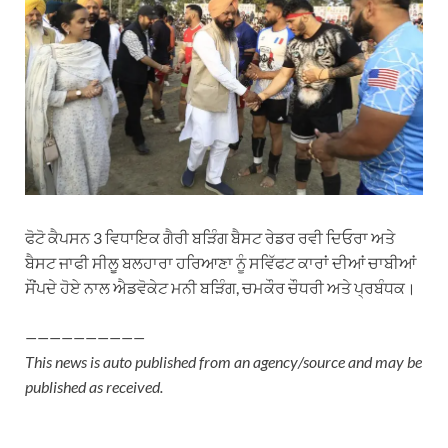
ਫੋਟੋ ਕੈਪਸਨ 3 ਵਿਧਾਇਕ ਗੈਰੀ ਬੜਿੰਗ ਬੈਸਟ ਰੇਡਰ ਰਵੀ ਦਿਓਰਾ ਅਤੇ
ਬੈਸਟ ਜਾਫੀ ਸੀਲੂ ਬਲਹਾਰਾ ਹਰਿਆਣਾ ਨੂੰ ਸਵਿੱਫਟ ਕਾਰਾਂ ਦੀਆਂ ਚਾਬੀਆਂ
ਸੌਂਪਦੇ ਹੋਏ ਨਾਲ ਐਡਵੋਕੇਟ ਮਨੀ ਬੜਿੰਗ, ਚਮਕੌਰ ਚੌਧਰੀ ਅਤੇ ਪ੍ਰਬੰਧਕ।
——————————
This news is auto published from an agency/source and may be
published as received.