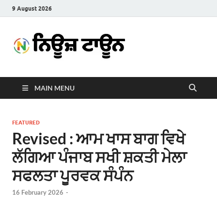
9 August 2026
News
Latest News in Punjabi
Town
MAIN MENU
FEATURED
Revised : ਆਮ ਖਾਸ ਬਾਗ ਵਿਖੇ
ਲੱਗਿਆ ਪੰਜਾਬ ਸਖੀ ਸ਼ਕਤੀ ਮੇਲਾ
ਸਫਲਤਾ ਪੂਰਵਕ ਸੰਪੰਨ
16 February 2026
-