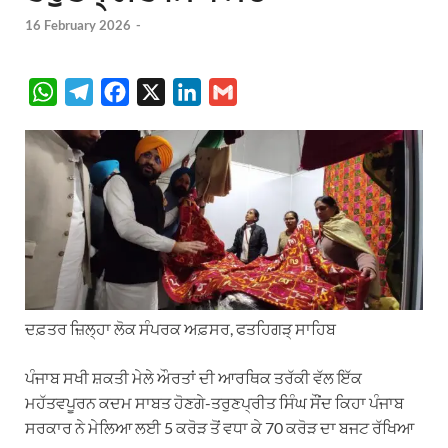
16 February 2026
-
W
T
F
X
L
G
h
e
a
i
m
a
l
c
n
a
t
e
e
k
i
s
g
b
e
l
A
r
o
d
p
a
o
I
p
m
k
n
ਦਫ਼ਤਰ ਜ਼ਿਲ੍ਹਾ ਲੋਕ ਸੰਪਰਕ ਅਫ਼ਸਰ, ਫਤਹਿਗੜ੍ ਸਾਹਿਬ
ਪੰਜਾਬ ਸਖੀ ਸ਼ਕਤੀ ਮੇਲੇ ਔਰਤਾਂ ਦੀ ਆਰਥਿਕ ਤਰੱਕੀ ਵੱਲ ਇੱਕ
ਮਹੱਤਵਪੂਰਨ ਕਦਮ ਸਾਬਤ ਹੋਣਗੇ-ਤਰੁਣਪ੍ਰੀਤ ਸਿੰਘ ਸੌਂਦ ਕਿਹਾ ਪੰਜਾਬ
ਸਰਕਾਰ ਨੇ ਮੇਲਿਆ ਲਈ 5 ਕਰੋੜ ਤੋਂ ਵਧਾ ਕੇ 70 ਕਰੋੜ ਦਾ ਬਜਟ ਰੱਖਿਆ