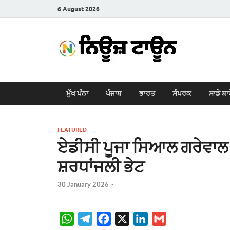
6 August 2026
New
Latest News i
ਮੁੱਖ ਪੰਨਾ
ਪੰਜਾਬ
ਭਾਰਤ
ਸੰਪਰਕ
ਸਾਡੇ ਬਾ
FEATURED
ਏਡੀਸੀ ਪੂਜਾ ਸਿਆਲ ਗਰੇਵਾਲ ਦ
ਸ਼ਰਧਾਂਜਲੀ ਭੇਟ
30 January 2026
-
W
T
F
X
L
G