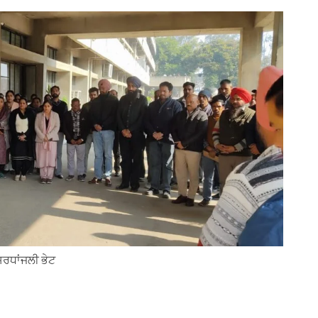
਼ਰਧਾਂਜਲੀ ਭੇਟ