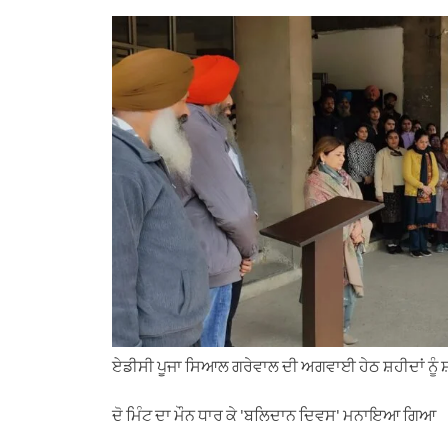
h
e
a
i
m
a
l
c
n
a
t
e
e
k
i
s
g
b
e
l
A
r
o
d
p
a
o
I
p
m
k
n
ਏਡੀਸੀ ਪੂਜਾ ਸਿਆਲ ਗਰੇਵਾਲ ਦੀ ਅਗਵਾਈ ਹੇਠ ਸ਼ਹੀਦਾਂ ਨੂੰ ਸ
ਦੋ ਮਿੰਟ ਦਾ ਮੌਨ ਧਾਰ ਕੇ 'ਬਲਿਦਾਨ ਦਿਵਸ' ਮਨਾਇਆ ਗਿਆ