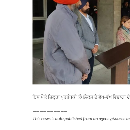
ਇਸ ਮੌਕੇ ਜ਼ਿਲ੍ਹਾ ਪ੍ਰਬੰਧਕੀ ਕੰਪਲੈਕਸ ਦੇ ਵੱਖ-ਵੱਖ ਵਿਭਾਗਾਂ ਦ
——————————
This news is auto published from an agency/source a