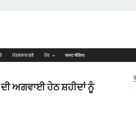
s Town
n Punjabi
ਰੇ
ਪੱਤਰਕਾਰ ਬਣੋ
ਹੋਰ
फास्ट मीडिया
ਤ
ੀ ਅਗਵਾਈ ਹੇਠ ਸ਼ਹੀਦਾਂ ਨੂੰ