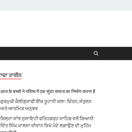
ਾਜ਼ਾ ਤਾਰੀਨ
आज के बच्चों ने भविष्य में एक सुंदर समाज का निर्माण करना है
ਗੁਰਮੁਖੀ ਕੈਲੀਗ੍ਰਾਫੀ ਇੱਕ ਰੂਹਾਨੀ ਕਲਾ: ਚਿੰਤਨ, ਸੰਤੁਲਨ
ਅਤੇ ਆਤਮਿਕ ਅਨੁਭਵ
ਜ਼ਿਲ੍ਹਾ ਸਾਂਝ ਸੁਸਾਇਟੀ ਫਤਿਹਗੜ੍ਹ ਸਾਹਿਬ ਵਲੋਂ ਗਿਆਨੀ
ਦਿੱਤ ਸਿੰਘ ਖਾਲਸਾ ਦੀਵਾਨ ਵਿਖੇ ਪੌਦੇ ਲਗਾਉਣ ਦੀ ਮੁਹਿੰਮ