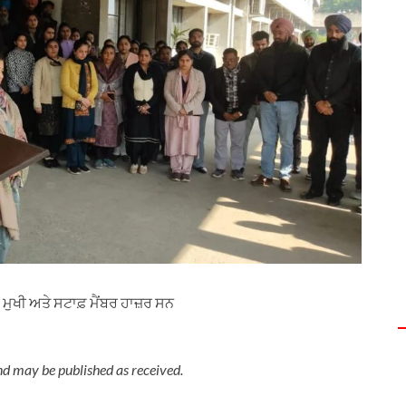
ੇ ਮੁਖੀ ਅਤੇ ਸਟਾਫ਼ ਮੈਂਬਰ ਹਾਜ਼ਰ ਸਨ
nd may be published as received.