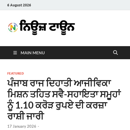
6 August 2026
News
Latest News in Punjabi
Town
MAIN MENU
FEATURED
ਪੰਜਾਬ ਰਾਜ ਦਿਹਾਤੀ ਆਜੀਵਿਕਾ
ਮਿਸ਼ਨ ਤਹਿਤ ਸਵੈ-ਸਹਾਇਤਾ ਸਮੂਹਾਂ
ਨੂੰ 1.10 ਕਰੋੜ ਰੁਪਏ ਦੀ ਕਰਜ਼ਾ
ਰਾਸ਼ੀ ਜਾਰੀ
17 January 2026
-