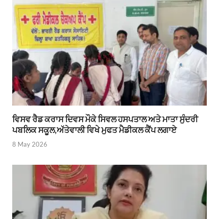
ਵਿਸਵ ਰੈਡ ਕਰਾਸ ਦਿਵਸ ਮੌਕੇ ਸਿਵਲ ਹਸਪਤਾਲ ਅਤੇ ਮਾਤਾ ਸੁੰਦਰੀ
ਪਬਲਿਕ ਸਕੂਲ,ਅੱਤੇਵਾਲੀ ਵਿਖੇ ਮੁਫਤ ਮੈਡੀਕਲ ਕੈਂਪ ਲਗਾਏ
8 May 2026