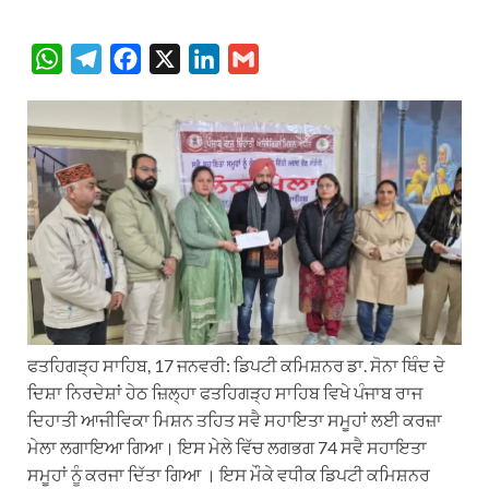
W
T
F
X
L
G
h
e
a
i
m
a
l
c
n
a
t
e
e
k
i
s
g
b
e
l
A
r
o
d
p
a
o
I
p
m
k
n
ਫਤਹਿਗੜ੍ਹ ਸਾਹਿਬ, 17 ਜਨਵਰੀ: ਡਿਪਟੀ ਕਮਿਸ਼ਨਰ ਡਾ. ਸੋਨਾ ਥਿੰਦ ਦੇ
ਦਿਸ਼ਾ ਨਿਰਦੇਸ਼ਾਂ ਹੇਠ ਜ਼ਿਲ੍ਹਾ ਫਤਹਿਗੜ੍ਹ ਸਾਹਿਬ ਵਿਖੇ ਪੰਜਾਬ ਰਾਜ
ਦਿਹਾਤੀ ਆਜੀਵਿਕਾ ਮਿਸ਼ਨ ਤਹਿਤ ਸਵੈ ਸਹਾਇਤਾ ਸਮੂਹਾਂ ਲਈ ਕਰਜ਼ਾ
ਮੇਲਾ ਲਗਾਇਆ ਗਿਆ। ਇਸ ਮੇਲੇ ਵਿੱਚ ਲਗਭਗ 74 ਸਵੈ ਸਹਾਇਤਾ
ਸਮੂਹਾਂ ਨੂੰ ਕਰਜਾ ਦਿੱਤਾ ਗਿਆ । ਇਸ ਮੌਕੇ ਵਧੀਕ ਡਿਪਟੀ ਕਮਿਸ਼ਨਰ