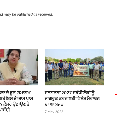
nd may be published as received.
ਰਾ ਦੇ ਰੂਟ, ਸਮਾਗਮ
ਜਨਗਣਨਾ 2027 ਸਬੰਧੀ ਲੋਕਾਂ ਨੂੰ
 ਅਤੇ ਇਸ ਦੇ ਆਸ ਪਾਸ
ਜਾਗਰੂਕ ਕਰਨ ਲਈ ਵਿਸ਼ੇਸ਼ ਮੈਰਾਥਨ
ੌਨ ਕੈਮਰੇ ਉਡਾਉਣ ਤੇ
ਦਾ ਆਯੋਜਨ
ਪਾਬੰਦੀ
7 May 2026