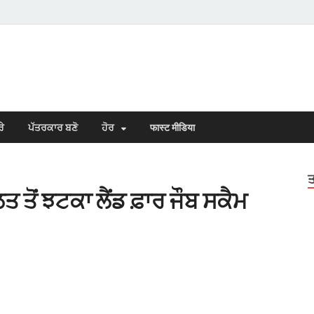
s Town
n Punjabi
ਰੇ
ਪੱਤਰਕਾਰ ਬਣੋ
ਹੋਰ
फास्ट मीडिया
ਤ
 ਤੋਂ ਝਟਕਾ ਲੈਂਡ ਫ਼ਾਰ ਜੌਬ ਸਕੈਮ