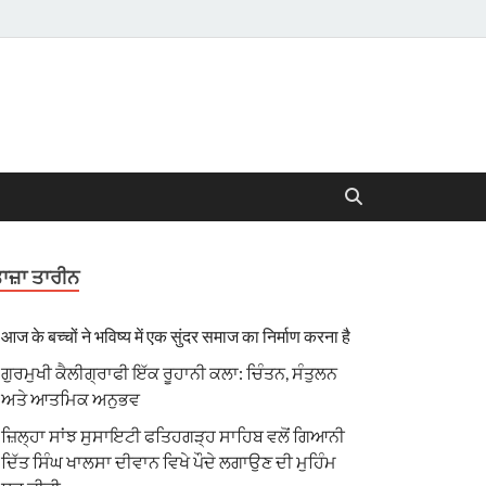
ਾਜ਼ਾ ਤਾਰੀਨ
आज के बच्चों ने भविष्य में एक सुंदर समाज का निर्माण करना है
ਗੁਰਮੁਖੀ ਕੈਲੀਗ੍ਰਾਫੀ ਇੱਕ ਰੂਹਾਨੀ ਕਲਾ: ਚਿੰਤਨ, ਸੰਤੁਲਨ
ਅਤੇ ਆਤਮਿਕ ਅਨੁਭਵ
ਜ਼ਿਲ੍ਹਾ ਸਾਂਝ ਸੁਸਾਇਟੀ ਫਤਿਹਗੜ੍ਹ ਸਾਹਿਬ ਵਲੋਂ ਗਿਆਨੀ
ਦਿੱਤ ਸਿੰਘ ਖਾਲਸਾ ਦੀਵਾਨ ਵਿਖੇ ਪੌਦੇ ਲਗਾਉਣ ਦੀ ਮੁਹਿੰਮ