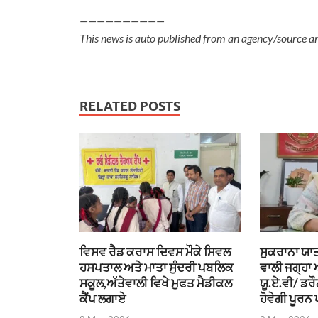
——————————
This news is auto published from an agency/source a
RELATED POSTS
ਵਿਸਵ ਰੈਡ ਕਰਾਸ ਦਿਵਸ ਮੌਕੇ ਸਿਵਲ
ਸੁਕਰਾਨਾ ਯਾਤ
ਹਸਪਤਾਲ ਅਤੇ ਮਾਤਾ ਸੁੰਦਰੀ ਪਬਲਿਕ
ਵਾਲੀ ਜਗ੍ਹਾ
ਸਕੂਲ,ਅੱਤੇਵਾਲੀ ਵਿਖੇ ਮੁਫਤ ਮੈਡੀਕਲ
ਯੂ.ਏ.ਵੀ/ ਡਰ
ਕੈਂਪ ਲਗਾਏ
ਹੋਵੇਗੀ ਪੂਰਨ 