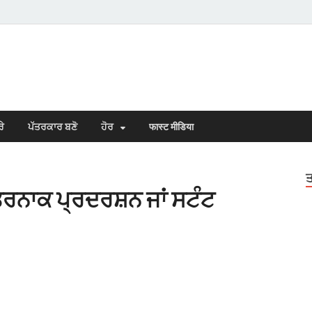
s Town
n Punjabi
ਰੇ
ਪੱਤਰਕਾਰ ਬਣੋ
ਹੋਰ
फास्ट मीडिया
ਤ
ਖਤਰਨਾਕ ਪ੍ਰਦਰਸ਼ਨ ਜਾਂ ਸਟੰਟ