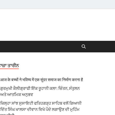
ਾਜ਼ਾ ਤਾਰੀਨ
आज के बच्चों ने भविष्य में एक सुंदर समाज का निर्माण करना है
ਗੁਰਮੁਖੀ ਕੈਲੀਗ੍ਰਾਫੀ ਇੱਕ ਰੂਹਾਨੀ ਕਲਾ: ਚਿੰਤਨ, ਸੰਤੁਲਨ
ਅਤੇ ਆਤਮਿਕ ਅਨੁਭਵ
ਜ਼ਿਲ੍ਹਾ ਸਾਂਝ ਸੁਸਾਇਟੀ ਫਤਿਹਗੜ੍ਹ ਸਾਹਿਬ ਵਲੋਂ ਗਿਆਨੀ
ਦਿੱਤ ਸਿੰਘ ਖਾਲਸਾ ਦੀਵਾਨ ਵਿਖੇ ਪੌਦੇ ਲਗਾਉਣ ਦੀ ਮੁਹਿੰਮ