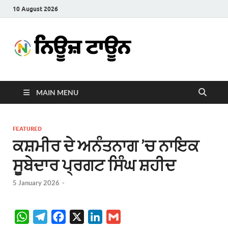
10 August 2026
News
Latest News in Punjabi
Town
MAIN MENU
FEATURED
ਕਸ਼ਮੀਰ ਦੇ ਅਨੰਤਨਾਗ ’ਚ ਨਾਇਕ
ਸੂਬੇਦਾਰ ਪ੍ਰਗਟ ਸਿੰਘ ਸ਼ਹੀਦ
5 January 2026
-
W
T
F
X
L
G