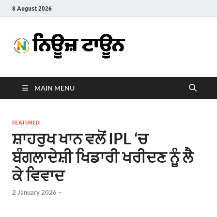
8 August 2026
News
Latest News in Punjabi
Town
MAIN MENU
FEATURED
ਸ਼ਾਹਰੁਖ ਖਾਨ ਵਲੋਂ IPL ‘ਚ
ਬੰਗਲਾਦੇਸ਼ੀ ਖਿਡਾਰੀ ਖਰੀਦਣ ਨੂੰ ਲੈ
ਕੇ ਵਿਵਾਦ
2 January 2026
-