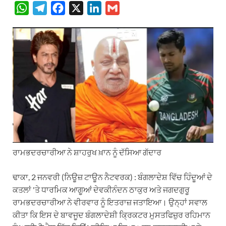
W
T
F
X
L
G
h
e
a
i
m
a
l
c
n
a
t
e
e
k
i
s
g
b
e
l
A
r
o
d
p
a
o
I
p
m
k
n
ਰਾਮਭਦਰਚਾਰੀਆ ਨੇ ਸ਼ਾਹਰੁਖ ਖ਼ਾਨ ਨੂੰ ਦੱਸਿਆ ਗੱਦਾਰ
ਢਾਕਾ, 2 ਜਨਵਰੀ (ਨਿਊਜ਼ ਟਾਊਨ ਨੈਟਵਰਕ) : ਬੰਗਲਾਦੇਸ਼ ਵਿੱਚ ਹਿੰਦੂਆਂ ਦੇ
ਕਤਲਾਂ 'ਤੇ ਧਾਰਮਿਕ ਆਗੂਆਂ ਦੇਵਕੀਨੰਦਨ ਠਾਕੁਰ ਅਤੇ ਜਗਦਗੁਰੂ
ਰਾਮਭਦਰਚਾਰੀਆ ਨੇ ਵੀਰਵਾਰ ਨੂੰ ਇਤਰਾਜ਼ ਜਤਾਇਆ। ਉਨ੍ਹਾਂ ਸਵਾਲ
ਕੀਤਾ ਕਿ ਇਸ ਦੇ ਬਾਵਜੂਦ ਬੰਗਲਾਦੇਸ਼ੀ ਕ੍ਰਿਕਟਰ ਮੁਸਤਫਿਜ਼ੁਰ ਰਹਿਮਾਨ