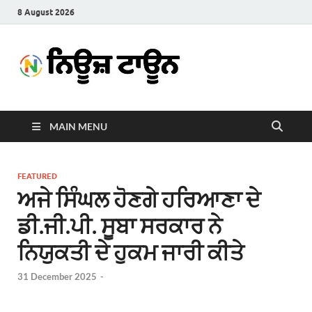
8 August 2026
News
Latest News in Punjabi
Town
MAIN MENU
FEATURED
ਅਜੇ ਸਿੰਘਲ ਹੋਣਗੇ ਹਰਿਆਣਾ ਦੇ
ਡੀ.ਜੀ.ਪੀ. ਸੂਬਾ ਸਰਕਾਰ ਨੇ
ਨਿਯੁਕਤੀ ਦੇ ਹੁਕਮ ਜਾਰੀ ਕੀਤੇ
31 December 2025
-