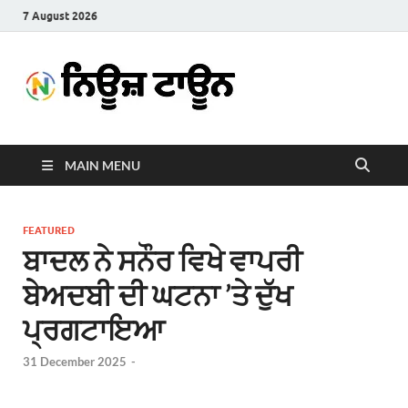
7 August 2026
News
Latest News in Punjabi
Town
MAIN MENU
FEATURED
ਬਾਦਲ ਨੇ ਸਨੌਰ ਵਿਖੇ ਵਾਪਰੀ
ਬੇਅਦਬੀ ਦੀ ਘਟਨਾ ’ਤੇ ਦੁੱਖ
ਪ੍ਰਗਟਾਇਆ
31 December 2025
-