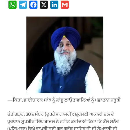
W
T
F
X
L
G
h
e
a
i
m
a
l
c
n
a
t
e
e
k
i
s
g
b
e
l
A
r
o
d
p
a
o
I
p
m
k
n
—-ਕਿਹਾ, ਭਾਈਚਾਰਕ ਸਾਂਝ ਨੂੰ ਲਾਂਭੂ ਲਾਉਣ ਵਾਲਿਆਂ ਨੂੰ ਪਛਾਣਨਾ ਜ਼ਰੂਰੀ
ਚੰਡੀਗੜ੍ਹ, 30 ਦਸੰਬਰ (ਦੁਰਗੇਸ਼ ਗਾਜਰੀ): ਸ਼੍ਰੋਮਣੀ ਅਕਾਲੀ ਦਲ ਦੇ
ਪ੍ਰਧਾਨ ਸੁਖਬੀਰ ਸਿੰਘ ਬਾਦਲ ਨੇ ਟਵੀਟ ਕਰਦਿਆਂ ਕਿਹਾ ਕਿ ਕੱਲ ਸਨੌਰ
(ਪਟਿਆਲਾ) ਵਿਖੇ ਵਾਪਰੀ ਸ੍ਰੀ ਗੁਰੂ ਗ੍ਰੰਥ ਸਾਹਿਬ ਜੀ ਦੀ ਬੇਅਦਬੀ ਦੀ