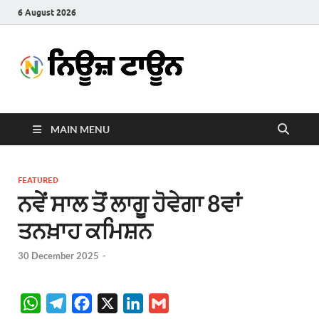
6 August 2026
News
Latest News in Punjabi
Town
MAIN MENU
FEATURED
ਨਵੇਂ ਸਾਲ ਤੋਂ ਲਾਗੂ ਹੋਵੇਗਾ 8ਵਾਂ
ਤਨਖ਼ਾਹ ਕਮਿਸ਼ਨ
30 December 2025
-
W
T
F
X
L
G