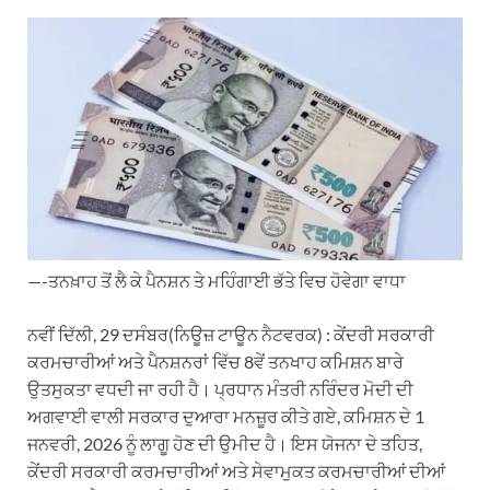
h
e
a
i
m
a
l
c
n
a
t
e
e
k
i
s
g
b
e
l
A
r
o
d
p
a
o
I
p
m
k
n
—-ਤਨਖ਼ਾਹ ਤੋਂ ਲੈ ਕੇ ਪੈਨਸ਼ਨ ਤੇ ਮਹਿੰਗਾਈ ਭੱਤੇ ਵਿਚ ਹੋਵੇਗਾ ਵਾਧਾ
ਨਵੀਂ ਦਿੱਲੀ, 29 ਦਸੰਬਰ(ਨਿਊਜ਼ ਟਾਊਨ ਨੈਟਵਰਕ) : ਕੇਂਦਰੀ ਸਰਕਾਰੀ
ਕਰਮਚਾਰੀਆਂ ਅਤੇ ਪੈਨਸ਼ਨਰਾਂ ਵਿੱਚ 8ਵੇਂ ਤਨਖਾਹ ਕਮਿਸ਼ਨ ਬਾਰੇ
ਉਤਸੁਕਤਾ ਵਧਦੀ ਜਾ ਰਹੀ ਹੈ। ਪ੍ਰਧਾਨ ਮੰਤਰੀ ਨਰਿੰਦਰ ਮੋਦੀ ਦੀ
ਅਗਵਾਈ ਵਾਲੀ ਸਰਕਾਰ ਦੁਆਰਾ ਮਨਜ਼ੂਰ ਕੀਤੇ ਗਏ, ਕਮਿਸ਼ਨ ਦੇ 1
ਜਨਵਰੀ, 2026 ਨੂੰ ਲਾਗੂ ਹੋਣ ਦੀ ਉਮੀਦ ਹੈ। ਇਸ ਯੋਜਨਾ ਦੇ ਤਹਿਤ,
ਕੇਂਦਰੀ ਸਰਕਾਰੀ ਕਰਮਚਾਰੀਆਂ ਅਤੇ ਸੇਵਾਮੁਕਤ ਕਰਮਚਾਰੀਆਂ ਦੀਆਂ