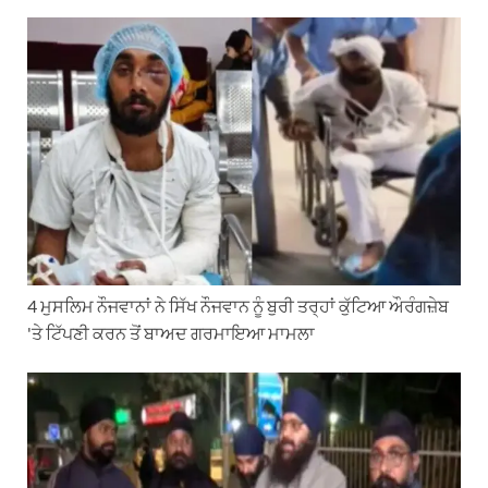
h
e
a
i
m
a
l
c
n
a
t
e
e
k
i
s
g
b
e
l
A
r
o
d
p
a
o
I
p
m
k
n
4 ਮੁਸਲਿਮ ਨੌਜਵਾਨਾਂ ਨੇ ਸਿੱਖ ਨੌਜਵਾਨ ਨੂੰ ਬੁਰੀ ਤਰ੍ਹਾਂ ਕੁੱਟਿਆ ਔਰੰਗਜ਼ੇਬ
'ਤੇ ਟਿੱਪਣੀ ਕਰਨ ਤੋਂ ਬਾਅਦ ਗਰਮਾਇਆ ਮਾਮਲਾ