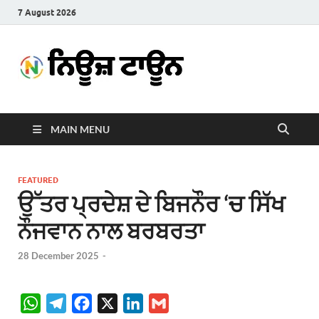
7 August 2026
News
Latest News in Punjabi
Town
MAIN MENU
FEATURED
ਉੱਤਰ ਪ੍ਰਦੇਸ਼ ਦੇ ਬਿਜਨੌਰ ‘ਚ ਸਿੱਖ
ਨੌਜਵਾਨ ਨਾਲ ਬਰਬਰਤਾ
28 December 2025
-
W
T
F
X
L
G