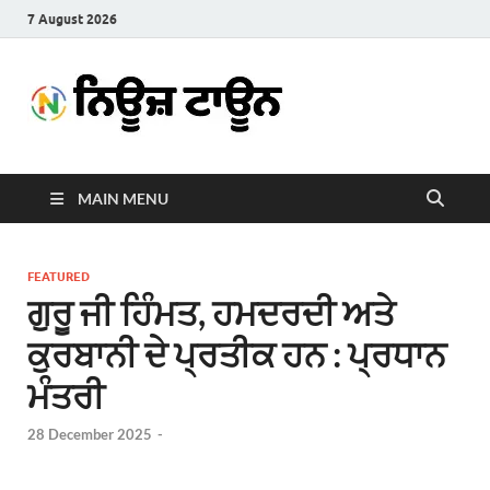
7 August 2026
News
Latest News in Punjabi
Town
MAIN MENU
FEATURED
ਗੁਰੂ ਜੀ ਹਿੰਮਤ, ਹਮਦਰਦੀ ਅਤੇ
ਕੁਰਬਾਨੀ ਦੇ ਪ੍ਰਤੀਕ ਹਨ : ਪ੍ਰਧਾਨ
ਮੰਤਰੀ
28 December 2025
-