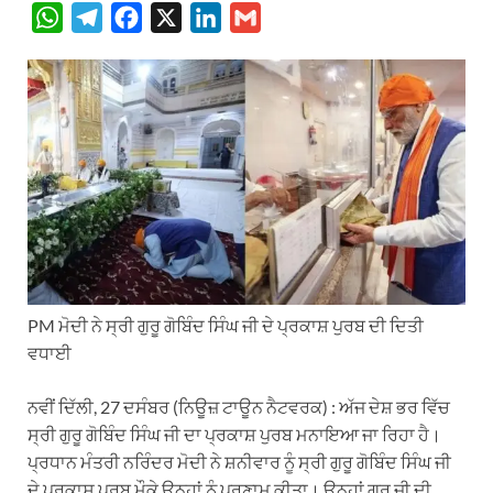
W
T
F
X
L
G
h
e
a
i
m
a
l
c
n
a
t
e
e
k
i
s
g
b
e
l
A
r
o
d
p
a
o
I
p
m
k
n
PM ਮੋਦੀ ਨੇ ਸ੍ਰੀ ਗੁਰੂ ਗੋਬਿੰਦ ਸਿੰਘ ਜੀ ਦੇ ਪ੍ਰਕਾਸ਼ ਪੁਰਬ ਦੀ ਦਿਤੀ
ਵਧਾਈ
ਨਵੀਂ ਦਿੱਲੀ, 27 ਦਸੰਬਰ (ਨਿਊਜ਼ ਟਾਊਨ ਨੈਟਵਰਕ) : ਅੱਜ ਦੇਸ਼ ਭਰ ਵਿੱਚ
ਸ੍ਰੀ ਗੁਰੂ ਗੋਬਿੰਦ ਸਿੰਘ ਜੀ ਦਾ ਪ੍ਰਕਾਸ਼ ਪੁਰਬ ਮਨਾਇਆ ਜਾ ਰਿਹਾ ਹੈ।
ਪ੍ਰਧਾਨ ਮੰਤਰੀ ਨਰਿੰਦਰ ਮੋਦੀ ਨੇ ਸ਼ਨੀਵਾਰ ਨੂੰ ਸ੍ਰੀ ਗੁਰੂ ਗੋਬਿੰਦ ਸਿੰਘ ਜੀ
ਦੇ ਪ੍ਰਕਾਸ਼ ਪੁਰਬ ਮੌਕੇ ਉਨ੍ਹਾਂ ਨੂੰ ਪ੍ਰਣਾਮ ਕੀਤਾ। ਉਨ੍ਹਾਂ ਗੁਰੂ ਜੀ ਦੀ