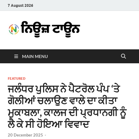
7 August 2026
News
Latest News in Punjabi
Town
MAIN MENU
FEATURED
ਜਲੰਧਰ ਪੁਲਿਸ ਨੇ ਪੈਟਰੋਲ ਪੰਪ ‘ਤੇ
ਗੋਲੀਆਂ ਚਲਾਉਣ ਵਾਲੇ ਦਾ ਕੀਤਾ
ਮੁਕਾਬਲਾ, ਕਾਲਜ ਦੀ ਪ੍ਰਧਾਨਗੀ ਨੂੰ
ਲੈ ਕੇ ਸੀ ਹੋਇਆ ਵਿਵਾਦ
20 December 2025
-