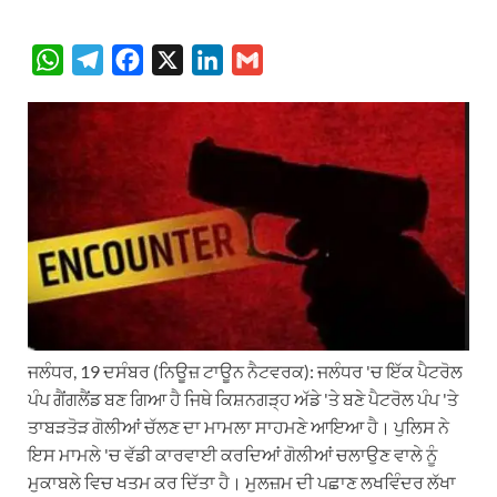
W
T
F
X
L
G
h
e
a
i
m
a
l
c
n
a
t
e
e
k
i
s
g
b
e
l
A
r
o
d
p
a
o
I
p
m
k
n
ਜਲੰਧਰ, 19 ਦਸੰਬਰ (ਨਿਊਜ਼ ਟਾਊਨ ਨੈਟਵਰਕ): ਜਲੰਧਰ 'ਚ ਇੱਕ ਪੈਟਰੋਲ
ਪੰਪ ਗੈਂਗਲੈਂਡ ਬਣ ਗਿਆ ਹੈ ਜਿਥੇ ਕਿਸ਼ਨਗੜ੍ਹ ਅੱਡੇ 'ਤੇ ਬਣੇ ਪੈਟਰੋਲ ਪੰਪ 'ਤੇ
ਤਾਬੜਤੋੜ ਗੋਲੀਆਂ ਚੱਲਣ ਦਾ ਮਾਮਲਾ ਸਾਹਮਣੇ ਆਇਆ ਹੈ। ਪੁਲਿਸ ਨੇ
ਇਸ ਮਾਮਲੇ 'ਚ ਵੱਡੀ ਕਾਰਵਾਈ ਕਰਦਿਆਂ ਗੋਲੀਆਂ ਚਲਾਉਣ ਵਾਲੇ ਨੂੰ
ਮੁਕਾਬਲੇ ਵਿਚ ਖਤਮ ਕਰ ਦਿੱਤਾ ਹੈ। ਮੁਲਜ਼ਮ ਦੀ ਪਛਾਣ ਲਖਵਿੰਦਰ ਲੱਖਾ