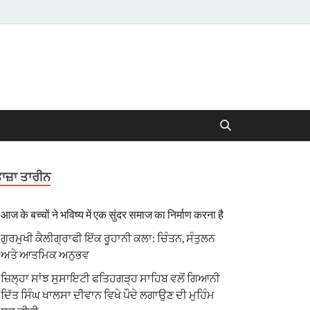
ਾਜ਼ਾ ਤਾਰੀਨ
आज के बच्चों ने भविष्य में एक सुंदर समाज का निर्माण करना है
ਗੁਰਮੁਖੀ ਕੈਲੀਗ੍ਰਾਫੀ ਇੱਕ ਰੂਹਾਨੀ ਕਲਾ: ਚਿੰਤਨ, ਸੰਤੁਲਨ
ਅਤੇ ਆਤਮਿਕ ਅਨੁਭਵ
ਜ਼ਿਲ੍ਹਾ ਸਾਂਝ ਸੁਸਾਇਟੀ ਫਤਿਹਗੜ੍ਹ ਸਾਹਿਬ ਵਲੋਂ ਗਿਆਨੀ
ਦਿੱਤ ਸਿੰਘ ਖਾਲਸਾ ਦੀਵਾਨ ਵਿਖੇ ਪੌਦੇ ਲਗਾਉਣ ਦੀ ਮੁਹਿੰਮ