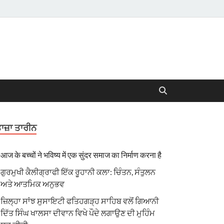
ਾਜ਼ਾ ਤਾਰੀਨ
आज के बच्चों ने भविष्य में एक सुंदर समाज का निर्माण करना है
ਗੁਰਮੁਖੀ ਕੈਲੀਗ੍ਰਾਫੀ ਇੱਕ ਰੂਹਾਨੀ ਕਲਾ: ਚਿੰਤਨ, ਸੰਤੁਲਨ
ਅਤੇ ਆਤਮਿਕ ਅਨੁਭਵ
ਜ਼ਿਲ੍ਹਾ ਸਾਂਝ ਸੁਸਾਇਟੀ ਫਤਿਹਗੜ੍ਹ ਸਾਹਿਬ ਵਲੋਂ ਗਿਆਨੀ
ਦਿੱਤ ਸਿੰਘ ਖਾਲਸਾ ਦੀਵਾਨ ਵਿਖੇ ਪੌਦੇ ਲਗਾਉਣ ਦੀ ਮੁਹਿੰਮ