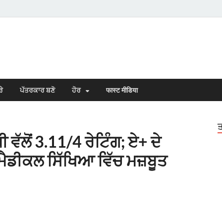
s Town
n Punjabi
ਰੇ
ਪੱਤਰਕਾਰ ਬਣੋ
ਹੋਰ
फास्ट मीडिया
ਤ
ਵੱਲੋਂ 3.11/4 ਰੇਟਿੰਗ; ਏ+ ਦੇ
ੈਡੀਕਲ ਸਿੱਖਿਆ ਵਿੱਚ ਮਜ਼ਬੂਤ