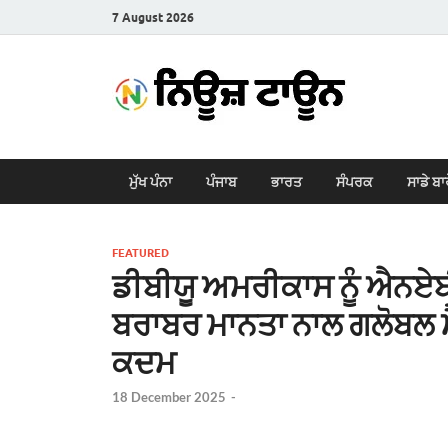
7 August 2026
New
Latest News i
ਮੁੱਖ ਪੰਨਾ
ਪੰਜਾਬ
ਭਾਰਤ
ਸੰਪਰਕ
ਸਾਡੇ ਬਾ
FEATURED
ਡੀਬੀਯੂ ਅਮਰੀਕਾਸ ਨੂੰ ਐਨਏਬੀ 
ਬਰਾਬਰ ਮਾਨਤਾ ਨਾਲ ਗਲੋਬਲ ਮ
ਕਦਮ
18 December 2025
-