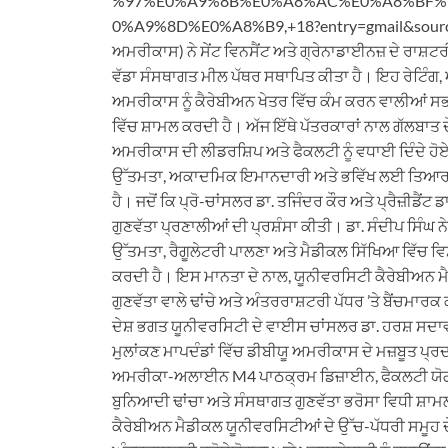
%97%E0%A9%8B%E0%A8%AC%E0%A8%BF%
0%A9%8D%E0%A8%B9,+18?entry=gmail&source=g
ਅਮਰੀਕਾਸ) ਨੇ ਸੇਂਟ ਵਿਨਸੈਂਟ ਅਤੇ ਗ੍ਰੇਨਾਡਾਈਨਜ਼ ਦੇ ਰਾਸ਼ਟਰੀ 
ਵੱਡਾ ਸੰਸਥਾਗਤ ਮੀਲ ਪੱਥਰ ਸਥਾਪਿਤ ਕੀਤਾ ਹੈ। ਇਹ ਰੇਟਿੰਗ, ਅ
ਅਮਰੀਕਾਸ ਨੂੰ ਕੈਰੇਬੀਅਨ ਖੇਤਰ ਵਿੱਚ ਕੰਮ ਕਰਨ ਵਾਲੀਆਂ ਸ
ਵਿੱਚ ਸ਼ਾਮਲ ਕਰਦੀ ਹੈ। ਅੱਜ ਇੱਥੇ ਪੱਤਰਕਾਰਾਂ ਨਾਲ ਗੱਲਬਾਤ ਦ
ਅਮਰੀਕਾਸ ਦੀ ਲੀਡਰਸ਼ਿਪ ਅਤੇ ਫੈਕਲਟੀ ਨੂੰ ਵਧਾਈ ਦਿੰਦੇ ਹ
ਉੱਤਮਤਾ, ਅਕਾਦਮਿਕ ਇਮਾਨਦਾਰੀ ਅਤੇ ਭਵਿੱਖ ਲਈ ਤਿਆਰ ਮੈਡੀ
ਹੈ। ਜਦੋਂ ਕਿ ਪ੍ਰੋ-ਚਾਂਸਲਰ ਡਾ. ਤਜਿੰਦਰ ਕੌਰ ਅਤੇ ਪ੍ਰੈਜ਼ੀਡੈਂ
ਗੁਣਵੱਤਾ ਪ੍ਰਣਾਲੀਆਂ ਦੀ ਪ੍ਰਸ਼ੰਸਾ ਕੀਤੀ। ਡਾ. ਸੰਦੀਪ ਸਿੰ
ਉੱਤਮਤਾ, ਰੈਗੂਲੇਟਰੀ ਪਾਲਣਾ ਅਤੇ ਮੈਡੀਕਲ ਸਿੱਖਿਆ ਵਿੱਚ ਵ
ਕਰਦੀ ਹੈ। ਇਸ ਮਾਨਤਾ ਦੇ ਨਾਲ, ਯੂਨੀਵਰਸਿਟੀ ਕੈਰੇਬੀਅਨ ਮੈਡ
ਗੁਣਵੱਤਾ ਵਾਲੇ ਢਾਂਚੇ ਅਤੇ ਅੰਤਰਰਾਸ਼ਟਰੀ ਪੱਧਰ ’ਤੇ ਬੈਂਚਮਾ
ਦੇਸ਼ ਭਗਤ ਯੂਨੀਵਰਸਿਟੀ ਦੇ ਵਾਈਸ ਚਾਂਸਲਰ ਡਾ. ਹਰਸ਼ ਸਦਾਵਰ
ਮੁਲਾਂਕਣ ਮਾਪਦੰਡਾਂ ਵਿੱਚ ਡੀਬੀਯੂ ਅਮਰੀਕਾਸ ਦੇ ਮਜ਼ਬੂਤ ਪ੍
ਅਮਰੀਕਾ-ਅਲਾਈਨ M4 ਪਾਠਕ੍ਰਮ ਡਿਜ਼ਾਈਨ, ਫੈਕਲਟੀ ਯੋਗਤਾ
ਬੁਨਿਆਦੀ ਢਾਂਚਾ ਅਤੇ ਸੰਸਥਾਗਤ ਗੁਣਵੱਤਾ ਭਰੋਸਾ ਵਿਧੀ ਸ਼ਾ
ਕੈਰੇਬੀਅਨ ਮੈਡੀਕਲ ਯੂਨੀਵਰਸਿਟੀਆਂ ਦੇ ਉੱਚ-ਪੱਧਰੀ ਸਮੂਹ ਦ