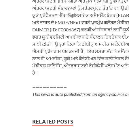
ਅੰਤਰਰਾਸ਼ਟਰੀ ਭਰੋਸੇਯੋਗਤਾ ਅਤੇ ਮੁਕਾਬਲੇਬਾਜ਼ੀ ਨੂੰ ਵਧਾਉ
ਅੰਤਰਰਾਸ਼ਟਰੀ ਸੰਭਾਵਨਾਵਾਂ ਨੂੰ ਮਹੱਤਵਪੂਰਨ ਤੌਰ ’ਤੇ ਵਧਾਉਂਦ
ਯੂਕੇ ਪ੍ਰੋਫੈਸ਼ਨਲ ਐਂਡ ਲਿੰਗੁਇਸਟਿਕ ਅਸੈਸਮੈਂਟ ਬੋਰਡ (PL
ਅਤੇ ਭਾਰਤ ਦੇ FMGE/NExT ਵਰਗੇ ਪ੍ਰਮੁੱਖ ਗਲੋਬਲ ਮੈਡੀਕ
FAIMER (ID: F0006367) ਵਰਗੀਆਂ ਸੰਸਥਾਵਾਂ ਰਾਹੀਂ ਯੂਨ
ਭਗਤ ਯੂਨੀਵਰਸਿਟੀ ਅਮਰੀਕਾਸ ਦੇ ਸੰਚਾਲਨ ਨਿਰਦੇਸ਼ਕ ਈ.ਆਰ
ਸਾਂਝੀ ਕੀਤੀ। ਉਨ੍ਹਾਂ ਕਿਹਾ ਕਿ ਡੀਬੀਯੂ ਅਮਰੀਕਾਸ ਕੈਰੇਬੀ
ਐਮਡੀ ਪ੍ਰੋਗਰਾਮ ਪੇਸ਼ ਕਰਦੀ ਹੈ। ਇਹ ਸੰਸਥਾ ਸੇਂਟ ਵਿਨਸੈਂਟ
ਨਾਲ ਹੀ ਅਮਰੀਕਾ, ਯੂਕੇ ਅਤੇ ਕੈਰੇਬੀਅਨ ਵਿੱਚ ਕਲੀਨਿਕਲ ਰ
ਮੈਡੀਕਲ ਲਾਇਸੈਂਸ, ਅੰਤਰਰਾਸ਼ਟਰੀ ਰੈਜ਼ੀਡੈਂਸੀ ਪਲੇਸਮੈਂਟ ਅ
ਹੈ।
——————————
This news is auto published from an agency/source a
RELATED POSTS