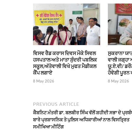
ਵਿਸਵ ਰੈਡ ਕਰਾਸ ਦਿਵਸ ਮੌਕੇ ਸਿਵਲ
ਸੁਕਰਾਨਾ ਯਾਤ
ਹਸਪਤਾਲ ਅਤੇ ਮਾਤਾ ਸੁੰਦਰੀ ਪਬਲਿਕ
ਵਾਲੀ ਜਗ੍ਹਾ
ਸਕੂਲ,ਅੱਤੇਵਾਲੀ ਵਿਖੇ ਮੁਫਤ ਮੈਡੀਕਲ
ਯੂ.ਏ.ਵੀ/ ਡਰ
ਕੈਂਪ ਲਗਾਏ
ਹੋਵੇਗੀ ਪੂਰਨ 
8 May 2026
8 May 2026
PREVIOUS ARTICLE
ਕੈਬਨਿਟ ਮੰਤਰੀ ਡਾ. ਬਲਬੀਰ ਸਿੰਘ ਵੱਲੋਂ ਸ਼ਹੀਦੀ ਸਭਾ ਦੇ ਪ੍ਰਬੰਧ
ਬਾਰੇ ਪ੍ਰਸ਼ਾਸਨਿਕ ਤੇ ਪੁਲਿਸ ਅਧਿਕਾਰੀਆਂ ਨਾਲ ਵਿਸਤ੍ਰਿਤ
ਸਮੀਖਿਆ ਮੀਟਿੰਗ