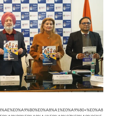
%E0%A8%AE%E0%A9%B0%E0%A8%A1%E0%A9%80+%E0%A8