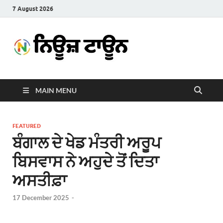
7 August 2026
News
Latest News in Punjabi
Town
MAIN MENU
FEATURED
ਬੰਗਾਲ ਦੇ ਖੇਡ ਮੰਤਰੀ ਅਰੂਪ
ਬਿਸਵਾਸ ਨੇ ਅਹੁਦੇ ਤੋਂ ਦਿਤਾ
ਅਸਤੀਫ਼ਾ
17 December 2025
-