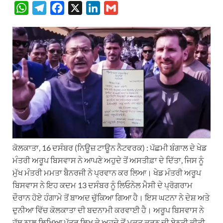
W
T
F
X
L
G
h
e
a
i
m
a
l
c
n
a
t
e
e
k
i
s
g
b
e
l
A
r
o
d
p
a
o
I
p
m
k
n
ਕੋਲਕਾਤਾ, 16 ਦਸੰਬਰ (ਨਿਊਜ਼ ਟਾਊਨ ਨੈਟਵਰਕ) : ਪੱਛਮੀ ਬੰਗਾਲ ਦੇ ਖੇਡ
ਮੰਤਰੀ ਅਰੂਪ ਬਿਸਵਾਸ ਨੇ ਆਪਣੇ ਅਹੁਦੇ ਤੋਂ ਅਸਤੀਫ਼ਾ ਦੇ ਦਿੱਤਾ, ਜਿਸ ਨੂੰ
ਮੁੱਖ ਮੰਤਰੀ ਮਮਤਾ ਬੈਨਰਜੀ ਨੇ ਪ੍ਰਵਾਨ ਕਰ ਲਿਆ। ਖੇਡ ਮੰਤਰੀ ਅਰੂਪ
ਬਿਸਵਾਸ ਨੇ ਇਹ ਕਦਮ 13 ਦਸੰਬਰ ਨੂੰ ਲਿਓਨੇਲ ਮੈਸੀ ਦੇ ਪ੍ਰੋਗਰਾਮ
ਦੌਰਾਨ ਹੋਏ ਹੰਗਾਮੇ ਤੋਂ ਬਾਅਦ ਚੁੱਕਿਆ ਗਿਆ ਹੈ। ਇਸ ਘਟਨਾ ਨੇ ਦੇਸ਼ ਅਤੇ
ਦੁਨੀਆ ਵਿੱਚ ਕੋਲਕਾਤਾ ਦੀ ਬਦਨਾਮੀ ਕਰਵਾਈ ਹੈ। ਅਰੂਪ ਬਿਸਵਾਸ ਨੇ
ਹੱਥ ਨਾਲ ਲਿਖਿਆ ਪੱਤਰ ਲਿਖ ਕੇ ਅਹੁਦੇ ਤੋਂ ਮੁਕਤ ਕਰਨ ਦੀ ਬੇਨਤੀ ਕੀਤੀ