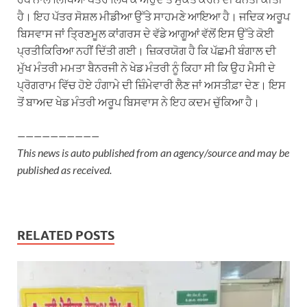
ਹੈ। ਇਹ ਪੱਤਰ ਸੋਸ਼ਲ ਮੀਡੀਆ ਉੱਤੇ ਸਾਹਮਣੇ ਆਇਆ ਹੈ। ਜਦਿਕ ਅਰੂਪ
ਬਿਸਵਾਸ ਜਾਂ ਤ੍ਰਿਣਮੂਲ ਕਾਂਗਰਸ ਦੇ ਵੱਡੇ ਆਗੂਆਂ ਵੱਲੋਂ ਇਸ ਉੱਤੇ ਕੋਈ
ਪ੍ਰਤੀਕਿਰਿਆ ਨਹੀਂ ਦਿੱਤੀ ਗਈ। ਜ਼ਿਕਰਯੋਗ ਹੈ ਕਿ ਪੱਛਮੀ ਬੰਗਾਲ ਦੀ
ਮੁੱਖ ਮੰਤਰੀ ਮਮਤਾ ਬੈਨਰਜੀ ਨੇ ਖੇਡ ਮੰਤਰੀ ਨੂੰ ਕਿਹਾ ਸੀ ਕਿ ਉਹ ਮੈਸੀ ਦੇ
ਪ੍ਰੋਗਰਾਮ ਵਿੱਚ ਹੋਏ ਹੰਗਾਮੇ ਦੀ ਜ਼ਿੰਮੇਵਾਰੀ ਲੈਣ ਜਾਂ ਅਸਤੀਫ਼ਾ ਦੇਣ। ਇਸ
ਤੋਂ ਬਾਅਦ ਖੇਡ ਮੰਤਰੀ ਅਰੂਪ ਬਿਸਵਾਸ ਨੇ ਇਹ ਕਦਮ ਚੁੱਕਿਆ ਹੈ।
——————————
This news is auto published from an agency/source and may be
published as received.
RELATED POSTS