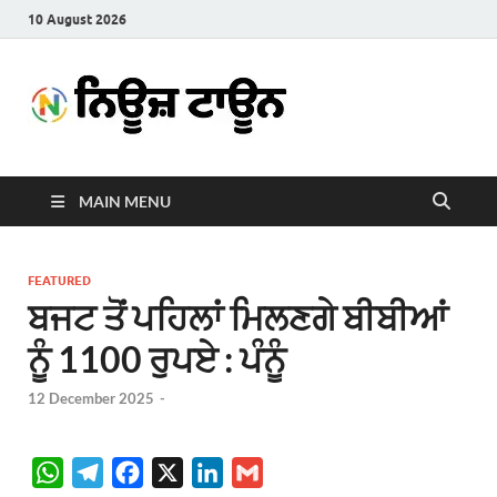
10 August 2026
News
Latest News in Punjabi
Town
MAIN MENU
FEATURED
ਬਜਟ ਤੋਂ ਪਹਿਲਾਂ ਮਿਲਣਗੇ ਬੀਬੀਆਂ
ਨੂੰ 1100 ਰੁਪਏ : ਪੰਨੂੰ
12 December 2025
-
W
T
F
X
L
G