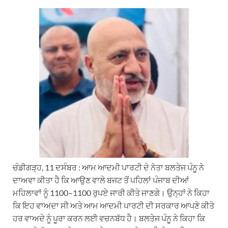
h
e
a
i
m
a
l
c
n
a
t
e
e
k
i
s
g
b
e
l
A
r
o
d
p
a
o
I
p
m
k
n
ਚੰਡੀਗੜ੍ਹ, 11 ਦਸੰਬਰ : ਆਮ ਆਦਮੀ ਪਾਰਟੀ ਦੇ ਨੇਤਾ ਬਲਤੇਜ ਪੰਨੂ ਨੇ
ਦਾਅਵਾ ਕੀਤਾ ਹੈ ਕਿ ਆਉਣ ਵਾਲੇ ਬਜਟ ਤੋਂ ਪਹਿਲਾਂ ਪੰਜਾਬ ਦੀਆਂ
ਮਹਿਲਾਵਾਂ ਨੂੰ 1100–1100 ਰੁਪਏ ਜਾਰੀ ਕੀਤੇ ਜਾਣਗੇ। ਉਨ੍ਹਾਂ ਨੇ ਕਿਹਾ
ਕਿ ਇਹ ਵਾਅਦਾ ਸੀ ਅਤੇ ਆਮ ਆਦਮੀ ਪਾਰਟੀ ਦੀ ਸਰਕਾਰ ਆਪਣੇ ਕੀਤੇ
ਹਰ ਵਾਅਦੇ ਨੂੰ ਪੂਰਾ ਕਰਨ ਲਈ ਵਚਨਬੱਧ ਹੈ। ਬਲਤੇਜ ਪੰਨੂ ਨੇ ਕਿਹਾ ਕਿ