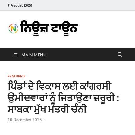
7 August 2026
News
Latest News in Punjabi
Town
MAIN MENU
FEATURED
ਪਿੰਡਾਂ ਦੇ ਵਿਕਾਸ ਲਈ ਕਾਂਗਰਸੀ
ਉਮੀਦਵਾਰਾਂ ਨੂੰ ਜਿਤਾਉਣਾ ਜ਼ਰੂਰੀ :
ਸਾਬਕਾ ਮੁੱਖ ਮੰਤਰੀ ਚੰਨੀ
10 December 2025
-