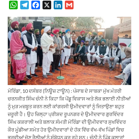
W
T
F
X
L
G
h
e
a
i
m
a
l
c
n
a
t
e
e
k
i
s
g
b
e
l
A
r
o
d
p
a
o
I
p
m
k
n
ਮੋਰਿੰਡਾ, 10 ਦਸੰਬਰ (ਨਿਊਜ਼ ਟਾਊਨ) : ਪੰਜਾਬ ਦੇ ਸਾਬਕਾ ਮੁੱਖ ਮੰਤਰੀ
ਚਰਨਜੀਤ ਸਿੰਘ ਚੰਨੀ ਨੇ ਕਿਹਾ ਕਿ ਪੇਂਡੂ ਵਿਕਾਸ ਅਤੇ ਲੋਕ ਭਲਾਈ ਨੀਤੀਆਂ
ਨੂੰ ਮੁੜ ਮਜ਼ਬੂਤ ਕਰਨ ਲਈ ਕਾਂਗਰਸੀ ਉਮੀਦਵਾਰਾਂ ਨੂੰ ਜਿਤਾਉਣਾ ਬਹੁਤ
ਜ਼ਰੂਰੀ ਹੈ। ਉਹ ਜ਼ਿਲ੍ਹਾ ਪ੍ਰੀਸ਼ਦ ਰੂਪਨਗਰ ਦੇ ਉਮੀਦਵਾਰ ਗੁਰਵਿੰਦਰ
ਸਿੰਘ ਕਕਰਾਲੀ ਅਤੇ ਬਲਾਕ ਸੰਮਤੀ ਮੋਰਿੰਡਾ ਦੀ ਉਮੀਦਵਾਰ ਸੁਖਵਿੰਦਰ
ਕੌਰ ਮੂੰਡੀਆ ਸਮੇਤ ਹੋਰ ਉਮੀਦਵਾਰਾਂ ਦੇ ਹੱਕ ਵਿੱਚ ਵੱਖ-ਵੱਖ ਪਿੰਡਾਂ ਵਿਚ
ਭਰਵੀਆਂ ਚੋਣ ਰੈਲੀਆਂ ਨੂੰ ਸੰਬੋਧਨ ਕਰ ਰਹੇ ਸਨ। ਚੰਨੀ ਨੇ ਪਿੰਡ ਕਲਾਰਾਂ