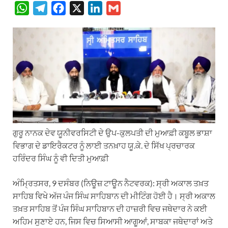
W
T
F
X
L
G
h
e
a
i
m
a
l
c
n
a
t
e
e
k
i
s
g
b
e
l
A
r
o
d
p
a
o
I
p
m
k
n
ਗੁਰੂ ਨਾਨਕ ਦੇਵ ਯੂਨੀਵਰਸਿਟੀ ਦੇ ਉਪ-ਕੁਲਪਤੀ ਦੀ ਮੁਆਫ਼ੀ ਕਬੂਲ ਭਾਸ਼ਾ
ਵਿਭਾਗ ਦੇ ਡਾਇਰੈਕਟਰ ਨੂੰ ਲਾਈ ਤਨਖ਼ਾਹ ਯੂ.ਕੇ. ਦੇ ਸਿੱਖ ਪ੍ਰਚਾਰਕ
ਹਰਿੰਦਰ ਸਿੰਘ ਨੂੰ ਵੀ ਦਿਤੀ ਮੁਆਫ਼ੀ
ਅੰਮ੍ਰਿਤਸਰ, 9 ਦਸੰਬਰ (ਨਿਊਜ਼ ਟਾਊਨ ਨੈਟਵਰਕ): ਸ੍ਰੀ ਅਕਾਲ ਤਖ਼ਤ
ਸਾਹਿਬ ਵਿਖੇ ਅੱਜ ਪੰਜ ਸਿੰਘ ਸਾਹਿਬਾਨ ਦੀ ਮੀਟਿੰਗ ਹੋਈ ਹੈ। ਸ੍ਰੀ ਅਕਾਲ
ਤਖ਼ਤ ਸਾਹਿਬ ਤੋਂ ਪੰਜ ਸਿੰਘ ਸਾਹਿਬਾਨ ਦੀ ਹਾਜ਼ਰੀ ਵਿਚ ਜਥੇਦਾਰ ਨੇ ਕਈ
ਅਹਿਮ ਸੁਣਾਏ ਹਨ, ਜਿਸ ਵਿਚ ਸਿਆਸੀ ਆਗੂਆਂ, ਸਾਬਕਾ ਜਥੇਦਾਰਾਂ ਅਤੇ