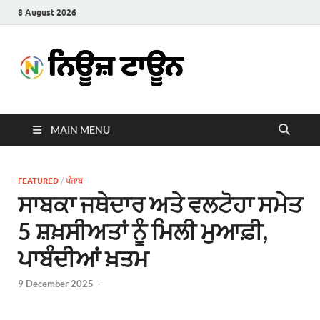
8 August 2026
News
Latest News in Punjabi
Town
MAIN MENU
FEATURED
/
ਪੰਜਾਬ
ਸਾਬਕਾ ਜਥੇਦਾਰ ਅਤੇ ਵਲਟੋਹਾ ਸਮੇਤ
5 ਸ਼ਖ਼ਸੀਅਤਾਂ ਨੂੰ ਮਿਲੀ ਮੁਆਫ਼ੀ,
ਪਾਬੰਦੀਆਂ ਖ਼ਤਮ
9 December 2025
-