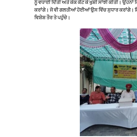
ਨੂੰ ਵਧਾਈ ਦਿੱਤੀ ਅਤੇ ਕੇਕ ਕੱਟ ਕੇ ਖੁਸ਼ੀ ਸਾਂਝੀ ਕੀਤੀ। ਉਹਨਾ
ਕਰਾਂਗੇ। ਜੋ ਵੀ ਗਲਤੀਆਂ ਹੋਈਆਂ ਉਸ ਵਿੱਚ ਸੁਧਾਰ ਕਰਾਂਗੇ। ਇ
ਵਿਸ਼ੇਸ਼ ਤੌਰ ਤੇ ਪਹੁੰਚੇ।