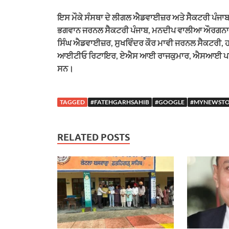
ਇਸ ਮੌਕੇ ਸੰਸਥਾ ਦੇ ਲੀਗਲ ਐਡਵਾਈਜ਼ਰ ਅਤੇ ਸੈਕਟਰੀ ਪੰਜਾਬ
ਭਗਵਾਨ ਜਰਨਲ ਸੈਕਟਰੀ ਪੰਜਾਬ, ਮਨਦੀਪ ਵਾਲੀਆ ਔਰਗਨਾਈਜਰ
ਸਿੰਘ ਐਡਵਾਈਜ਼ਰ, ਸੁਖਵਿੰਦਰ ਕੌਰ ਮਾਵੀ ਜਰਨਲ ਸੈਕਟਰੀ, ਹਰ
ਆਈਟੀਓ ਰਿਟਾਇਰ, ਏਐਸ ਆਈ ਰਾਜਕੁਮਾਰ, ਐਸਆਈ ਪਰਮਜੀਤ ਸਿ
ਸਨ।
TAGGED
#FATEHGARHSAHIB
#GOOGLE
#MYNEWST
RELATED POSTS