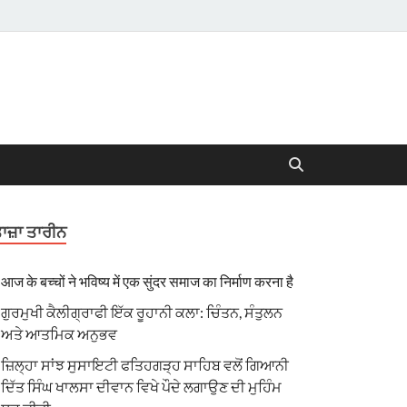
ਾਜ਼ਾ ਤਾਰੀਨ
आज के बच्चों ने भविष्य में एक सुंदर समाज का निर्माण करना है
ਗੁਰਮੁਖੀ ਕੈਲੀਗ੍ਰਾਫੀ ਇੱਕ ਰੂਹਾਨੀ ਕਲਾ: ਚਿੰਤਨ, ਸੰਤੁਲਨ
ਅਤੇ ਆਤਮਿਕ ਅਨੁਭਵ
ਜ਼ਿਲ੍ਹਾ ਸਾਂਝ ਸੁਸਾਇਟੀ ਫਤਿਹਗੜ੍ਹ ਸਾਹਿਬ ਵਲੋਂ ਗਿਆਨੀ
ਦਿੱਤ ਸਿੰਘ ਖਾਲਸਾ ਦੀਵਾਨ ਵਿਖੇ ਪੌਦੇ ਲਗਾਉਣ ਦੀ ਮੁਹਿੰਮ