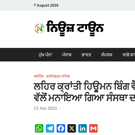
7 August 2026
New
Latest News i
ਮੁੱਖ ਪੰਨਾ
ਪੰਜਾਬ
ਭਾਰਤ
ਸੰਪਰਕ
ਸਾਡੇ ਬਾ
ਸਰਹਿੰਦ
/
ਫ਼ਤਹਿਗੜ੍ਹ ਸਾਹਿਬ
ਲਹਿਰ ਕ੍ਰਾਂਤੀ ਹਿਊਮਨ ਬਿੰਗ 
ਵੱਲੋਂ ਮਨਾਇਆ ਗਿਆ ਸੰਸਥਾ 
23 July 2025
-
W
T
F
X
L
G