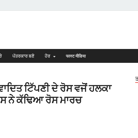
s Town
n Punjabi
ਰੇ
ਪੱਤਰਕਾਰ ਬਣੋ
ਹੋਰ
फास्ट मीडिया
ਤ
ਾਦਿਤ ਟਿੱਪਣੀ ਦੇ ਰੋਸ ਵਜੋਂ ਹਲਕਾ
ਸ ਨੇ ਕੱਢਿਆ ਰੋਸ ਮਾਰਚ